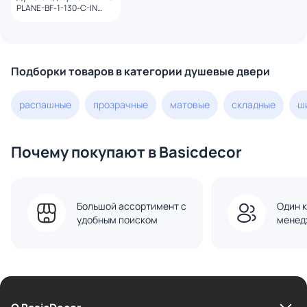
PLANE-BF-1-130-C-IN
профиль сатин, стекло
прозрачное
Подборки товаров в категории душевые двери
распашные
прозрачные
матовые
складные
ш
Почему покупают в Basicdecor
Большой ассортимент с
Один к
удобным поиском
менед