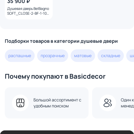
35 900 ₽
Душевая дверь BelBagno
SOFT_CLOSE-2-BF-1-100-
C-Cr профиль хром,
стекло прозрачное
Подборки товаров в категории душевые двери
распашные
прозрачные
матовые
складные
ш
Почему покупают в Basicdecor
Большой ассортимент с
Один к
удобным поиском
менед