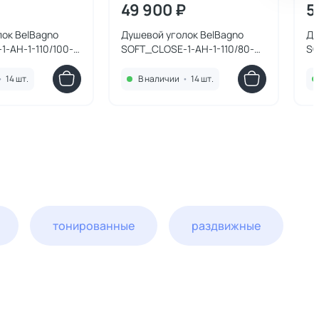
49 900 ₽
5
ок BelBagno
Душевой уголок BelBagno
Ду
-AH-1-110/100-
SOFT_CLOSE-1-AH-1-110/80-C-
SO
ь оружейная
GM профиль оружейная сталь,
GM
о прозрачное
стекло прозрачное 110x80
ст
•
14 шт.
В наличии
•
14 шт.
тонированные
раздвижные