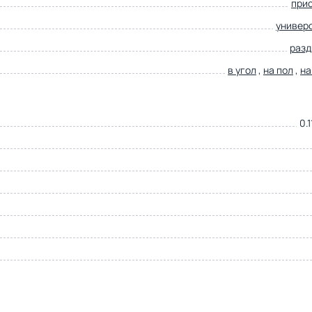
при
универ
раз
в угол
,
на пол
,
на
0.1