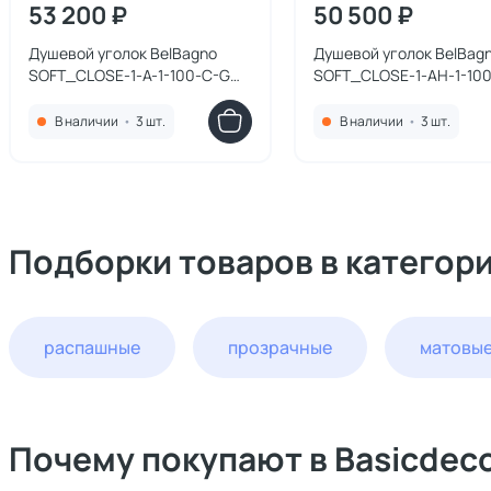
53 200 ₽
50 500 ₽
Душевой уголок BelBagno
Душевой уголок BelBag
SOFT_CLOSE-1-A-1-100-C-GM
SOFT_CLOSE-1-AH-1-100
профиль оружейная сталь,
C-GM профиль оружейн
стекло прозрачное 100x100
сталь, стекло прозрачн
В наличии
•
3 шт.
В наличии
•
3 шт.
100x80
Подборки товаров в категор
распашные
прозрачные
матовы
Почему покупают в Basicdec