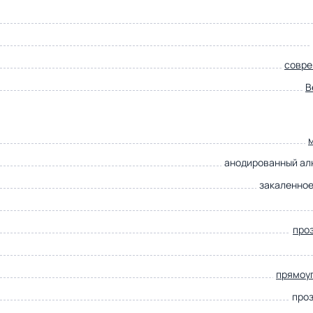
совр
B
анодированный а
закаленное
про
прямоу
про