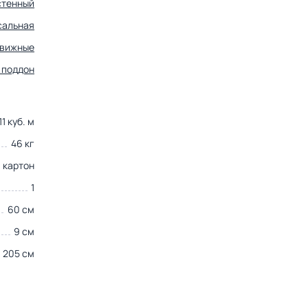
стенный
сальная
движные
 поддон
11 куб. м
46 кг
картон
1
60 см
9 см
205 см