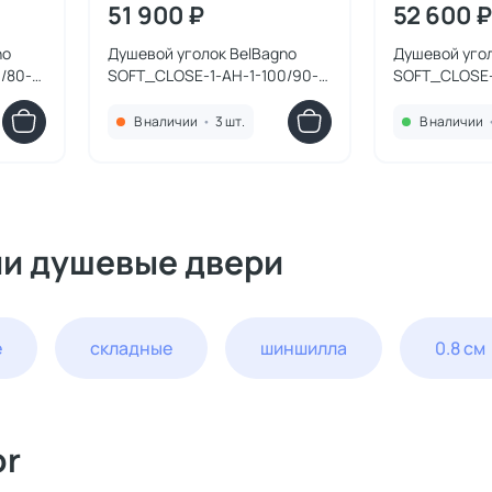
51 900 ₽
52 600 ₽
no
Душевой уголок BelBagno
Душевой угол
/80-
SOFT_CLOSE-1-AH-1-100/90-
SOFT_CLOSE-1
ая
C-GM профиль оружейная
C-GM профил
ое
сталь, стекло прозрачное
сталь, стекл
В наличии
•
3 шт.
В наличии
100x90
110x100
ии душевые двери
е
складные
шиншилла
0.8 см
or