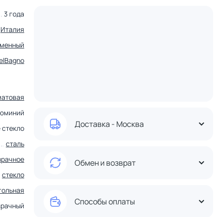
3 года
Италия
еменный
elBagno
матовая
люминий
Доставка - Москва
 стекло
сталь
зрачное
Обмен и возврат
стекло
гольная
Способы оплаты
зрачный