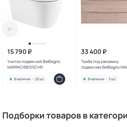
15 790 ₽
33 400 ₽
Унитаз подвесной BelBagno
Тумба под раковину
MARINO BB105CHR
подвесная BelBagno MA
1200-2C-SO-RG-P Rover
Grigio 120 см
В наличии
•
25 шт.
В наличии
•
5 шт.
Подборки товаров в категор