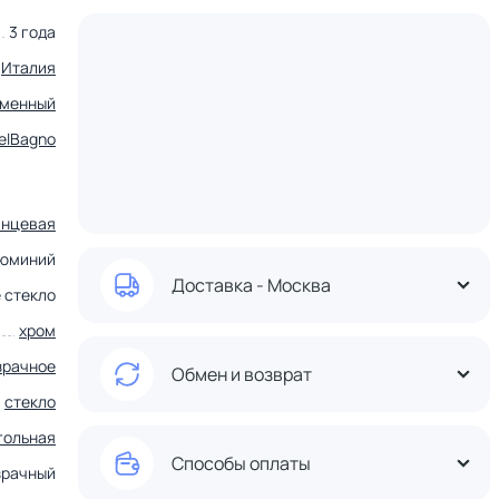
3 года
Италия
еменный
elBagno
янцевая
люминий
Доставка - Москва
 стекло
хром
зрачное
Обмен и возврат
стекло
гольная
Способы оплаты
зрачный