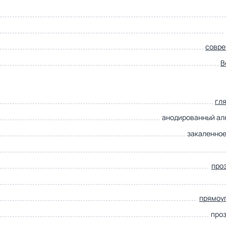
совр
B
гл
анодированный а
закаленное
про
прямоу
про