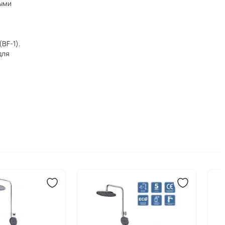
ными
BF-1).
для