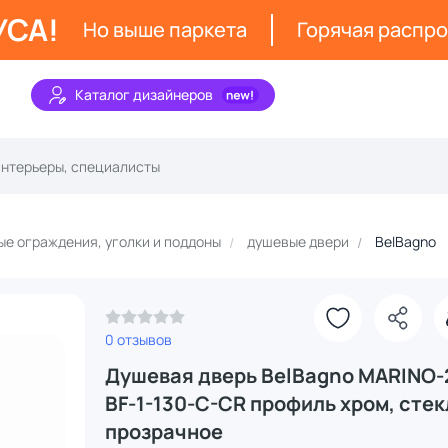
УСА!
Но выше паркета
Горячая распр
Каталог дизайнеров
е ограждения, уголки и поддоны
душевые двери
BelBagno
0 отзывов
Душевая дверь BelBagno MARINO-
BF-1-130-C-CR профиль хром, стек
прозрачное