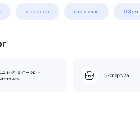
е
складные
шиншилла
0.8 см
or
Один клиент — один
Экспертиза
менеджер