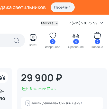
одажа светильников
Перейти
Москва
+7 (495) 230 73-99
0
0
0
Войти
Избранное
Сравнение
Корзина
29 900 ₽
В наличии 17 шт.
2-
ло
Нашли дешевле? Снизим цену