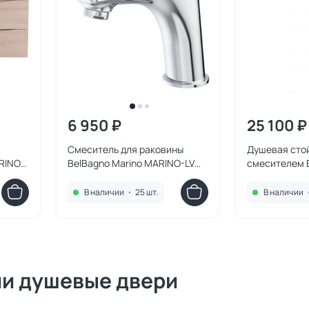
6 950 ₽
25 100 ₽
Смеситель для раковины
Душевая сто
RINO-
BelBagno Marino MARINO-LVM-
смесителем B
e
CRM-W0
MARINO-DO
В наличии
•
25 шт.
В наличии
ии душевые двери