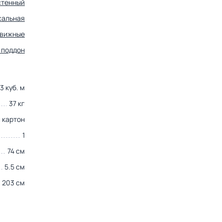
стенный
сальная
движные
 поддон
3 куб. м
37 кг
картон
1
74 см
5.5 см
203 см