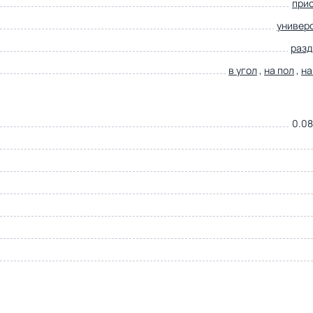
при
универ
раз
в угол
,
на пол
,
на
0.08