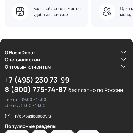
Большой ассортимент с
Один к
удобным поиском
менед
О BasicDecor
Cпециалистам
Оптовым клиентам
+7 (495) 230 73-99
8 (800) 775-74-87
бесплатно по России
пн - пт : 09:00 - 18:00
сб - вс : 10:00 - 18:00
info@basicdecor.ru
Популярные разделы