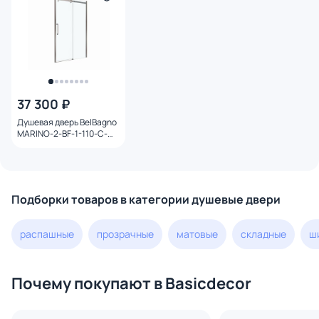
37 300 ₽
Душевая дверь BelBagno
MARINO-2-BF-1-110-C-
GM профиль оружейная
сталь, стекло
прозрачное
Подборки товаров в категории душевые двери
распашные
прозрачные
матовые
складные
ш
Почему покупают в Basicdecor