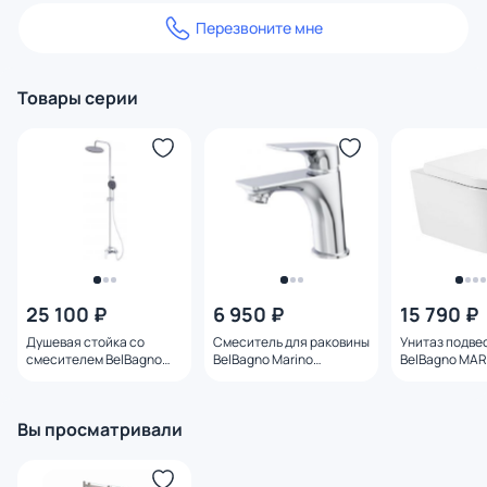
Перезвоните мне
Товары серии
25 100 ₽
6 950 ₽
15 790 ₽
Душевая стойка со
Смеситель для раковины
Унитаз подве
смесителем BelBagno
BelBagno Marino
BelBagno MAR
Marino MARINO-DOCM-
MARINO-LVM-CRM-W0
BB105CHR
CRM
Вы просматривали