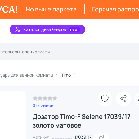
УСА!
Но выше паркета
Горячая распр
Каталог дизайнеров
уары для ванной комнаты
Timo-F
0 отзывов
Дозатор Timo-F Selene 17039/17
золото матовое
Артикул
17039/17