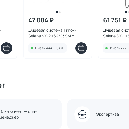
47 084 ₽
61 751 ₽
F
Душевая система Timo-F
Душевая сис
Selene SX-2069/03SM с
Selene SX-10
ный
внутренней частью черный
В наличии
•
5 шт.
В наличии
or
Один клиент — один
Экспертиза
менеджер