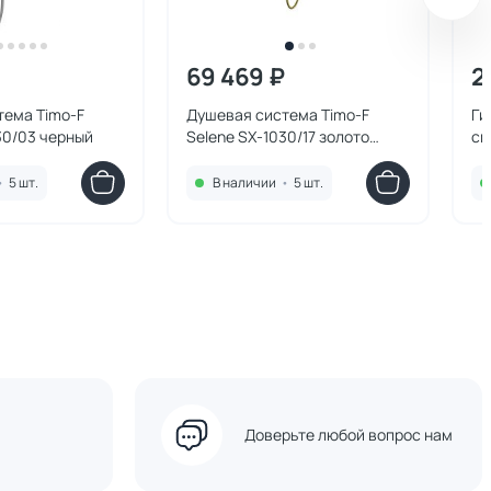
69 469 ₽
2
тема Timo-F
Душевая система Timo-F
Ги
30/03 черный
Selene SX-1030/17 золото
см
матовое
20
ча
•
5 шт.
В наличии
•
5 шт.
Доверьте любой вопрос нам