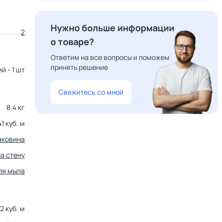
Нужно больше информации
2
о товаре?
Ответим на все вопросы и поможем
принять решение
й - 1 шт
Свяжитесь со мной
8.4 кг
1 куб. м
аковина
на стену
ля мыла
2 куб. м