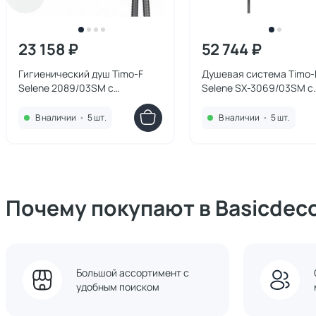
23 158 ₽
52 744 ₽
Гигиенический душ Timo-F
Душевая система Timo-
Selene 2089/03SM с
Selene SX-3069/03SM с
внутренней частью черный
внутренней частью чер
В наличии
•
5 шт.
В наличии
•
5 шт.
Почему покупают в Basicdec
Большой ассортимент с
удобным поиском