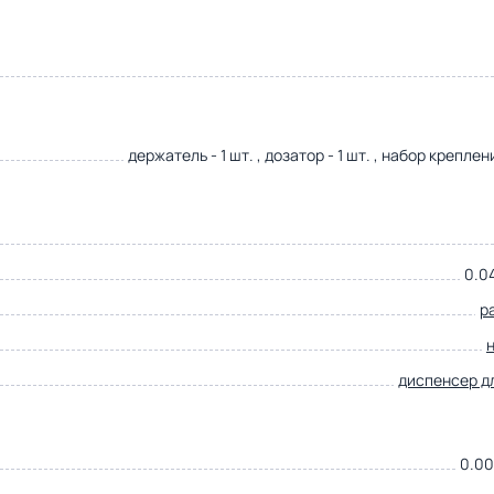
держатель - 1 шт. , дозатор - 1 шт. , набор креплени
0.04
р
диспенсер д
0.00