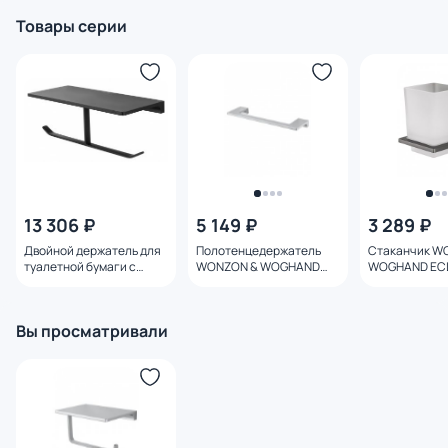
Товары серии
13 306 ₽
5 149 ₽
3 289 ₽
Двойной держатель для
Полотенцедержатель
Стаканчик W
туалетной бумаги с
WONZON & WOGHAND
WOGHAND ECL
полкой WONZON &
ECLIPSE WW-9113 хром
9121-BGM тем
WOGHAND ECLIPSE,
Черный матовый WW-
Вы просматривали
9156-MB