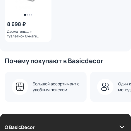
8 698 ₽
Держатель для
туалетной бумаги
WONZON & WOGHAND
ECLIPSE WW-9126-CR с
полкой, хром
Почему покупают в Basicdecor
Большой ассортимент с
Один к
удобным поиском
менед
О BasicDecor