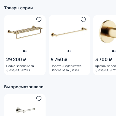
Товары серии
29 200 ₽
9 760 ₽
3 700 ₽
Полка Sancos База
Полотенцедержатель
Крючок Sanco
(Base) SC9028BB
Sancos База (Base)
(Base) SC902
подвесной,
SC9024BB подвесной,
подвесной,
брашированная бронза
брашированная бронза,
брашированн
65 см
Вы просматривали