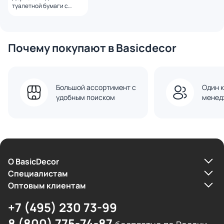
туалетной бумаги с
полкой WONZON &
WOGHAND ECLIPSE,
брашированное золото
WW-9126-BG
Почему покупают в Basicdecor
Большой ассортимент с
Один к
удобным поиском
менед
О BasicDecor
Cпециалистам
Оптовым клиентам
+7 (495) 230 73-99
8 (800) 775-74-87