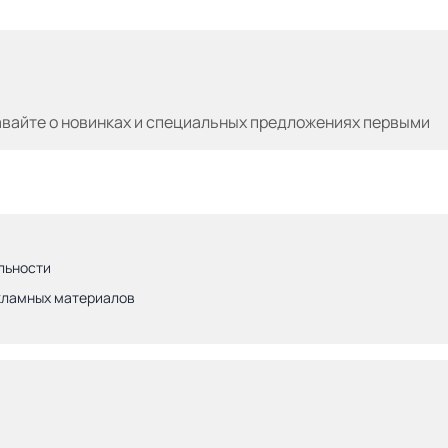
авайте
о новинках и специальных предложениях первыми
льности
кламных материалов