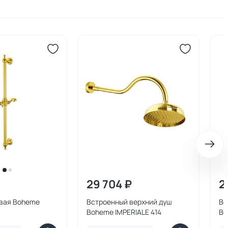
29 704 ₽
2
вая Boheme
Встроенный верхний душ
Вс
Boheme IMPERIALE 414
Bo