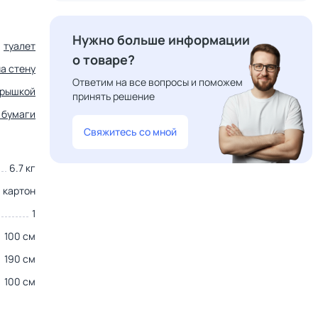
Нужно больше информации
туалет
о товаре?
на стену
Ответим на все вопросы и поможем
крышкой
принять решение
 бумаги
Свяжитесь со мной
6.7 кг
картон
1
100 см
190 см
100 см