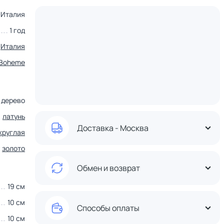
Италия
1 год
Италия
Boheme
дерево
латунь
Доставка - Москва
круглая
золото
Обмен и возврат
19 см
10 см
Способы оплаты
10 см