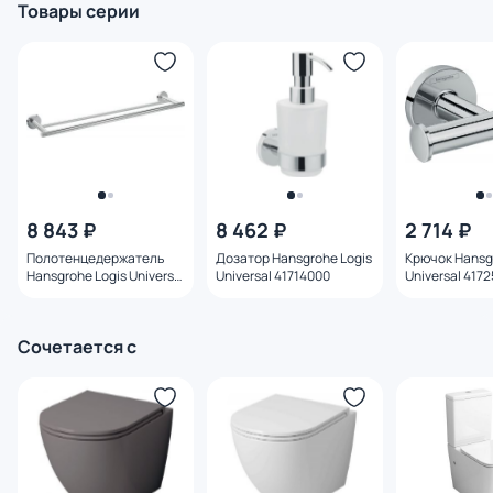
Товары серии
8 843 ₽
8 462 ₽
2 714 ₽
Полотенцедержатель
Дозатор Hansgrohe Logis
Крючок Hansg
Hansgrohe Logis Universal
Universal 41714000
Universal 417
41712000 двойной
Сочетается с