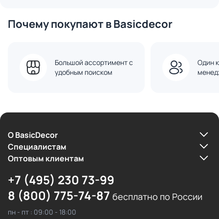
Почему покупают в Basicdecor
Большой ассортимент с
Один к
удобным поиском
менед
О BasicDecor
Cпециалистам
Оптовым клиентам
+7 (495) 230 73-99
8 (800) 775-74-87
бесплатно по России
пн - пт : 09:00 - 18:00