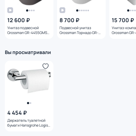
12 600 ₽
8 700 ₽
15 700 ₽
Унитаз подвесной
Подвесной унитаз
Унитаз-компа
Grossman GR-4455GMS
Grossman Торнадо GR-
Grossman GR-
серый матовый с
4455SQ с микролифтом
микролифтом
микролифтом
Вы просматривали
4 454 ₽
Держатель туалетной
бумаги Hansgrohe Logis
Universal 41726000