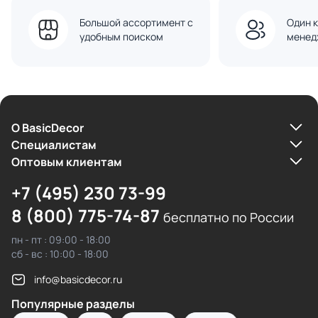
Большой ассортимент с
Один к
удобным поиском
менед
О BasicDecor
Cпециалистам
Оптовым клиентам
+7 (495) 230 73-99
8 (800) 775-74-87
бесплатно по России
пн - пт : 09:00 - 18:00
сб - вс : 10:00 - 18:00
info@basicdecor.ru
Популярные разделы