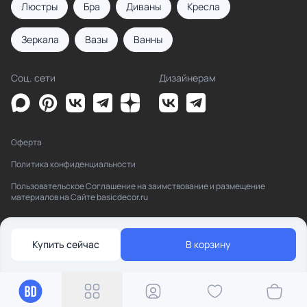
Люстры
Бра
Диваны
Кресла
Зеркала
Вазы
Ванны
Соц. сети
Дизайнерам
Оферта
Политика конфиденциальности
Пользовательское Соглашение на заимствование и размещение
материалов на Сайте basicdecor.ru
Купить сейчас
В корзину