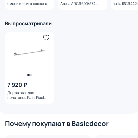
смесителем внешнего
Arona ARCR690/574
Isola ISCR442
монтажа Paini Aosta
глянцевый
92CR304KM хром
Вы просматривали
7 920 ₽
Держатель для
полотенец Paini Pixel
81CR002 40 см
Почему покупают в Basicdecor