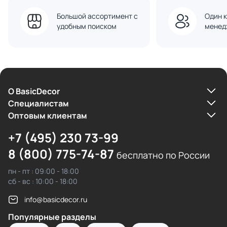
Большой ассортимент с
Один к
удобным поиском
менед
О BasicDecor
Cпециалистам
Оптовым клиентам
+7 (495) 230 73-99
8 (800) 775-74-87
бесплатно по России
пн - пт : 09:00 - 18:00
сб - вс : 10:00 - 18:00
info@basicdecor.ru
Популярные разделы