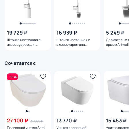
19 729 ₽
16 939 ₽
5 249 ₽
Штанга настенная с
Штанга настенная с
Держатель с 
аксессуаром для
аксессуаром для
ершом Artwell
туалета Artwelle
туалета Artwelle
HAR 052
Harmonie HAR 055
Harmonie HAR 054
Сочетается с
- 15 %
27 100 ₽
13 770 ₽
15 453 ₽
31 880 ₽
Подвесной унитаз Serel
Унитаз подвесной
Унитаз подве