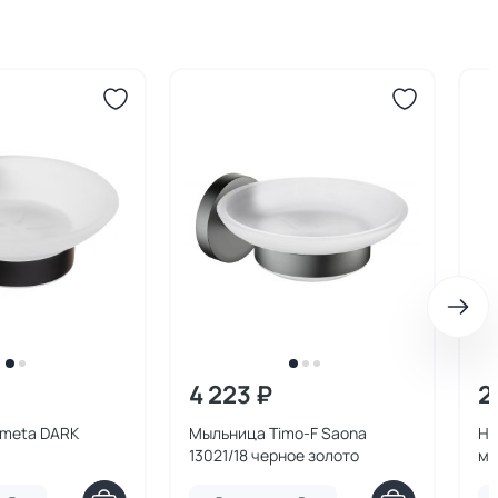
4 223 ₽
2
meta DARK
Мыльница Timo-F Saona
На
13021/18 черное золото
мы
80