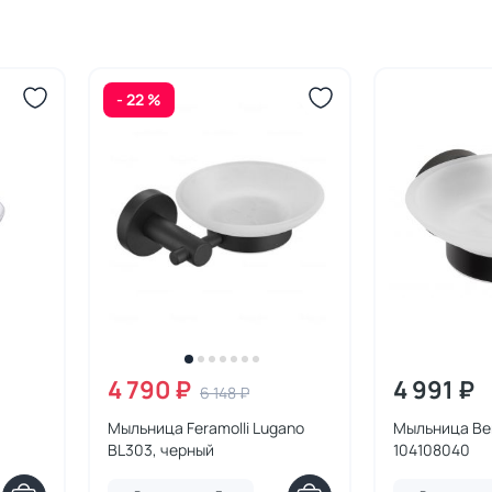
- 22 %
4 790 ₽
4 991 ₽
6 148 ₽
Мыльница Feramolli Lugano
Мыльница Be
BL303, черный
104108040