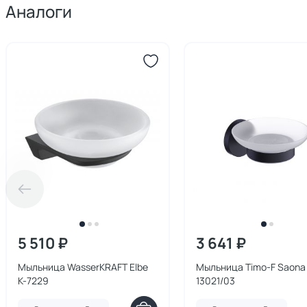
Аналоги
5 510 ₽
3 641 ₽
Мыльница WasserKRAFT Elbe
Мыльница Timo-F Saona
K-7229
13021/03