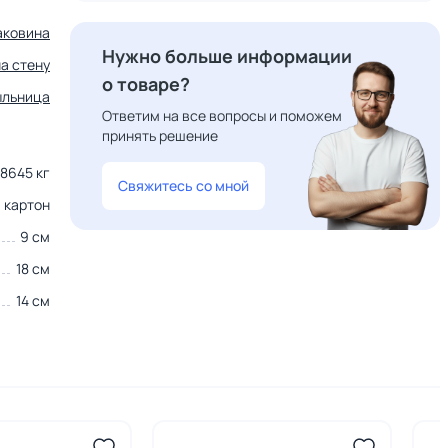
аковина
Нужно больше информации
на стену
о товаре?
льница
Ответим на все вопросы и поможем
принять решение
48645 кг
Свяжитесь со мной
картон
9 см
18 см
14 см