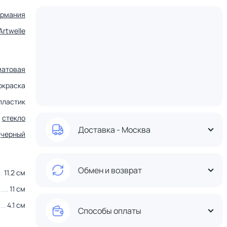
ермания
Artwelle
матовая
окраска
пластик
стекло
Доставка - Москва
черный
Обмен и возврат
11.2 см
11 см
4.1 см
Способы оплаты