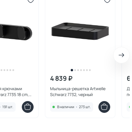
4 839 ₽
6
я крючками
Мыльница-решетка Artwelle
Де
arz 7735 18 cm,
Schwarz 7732, черный
по
Sc
•
191 шт.
В наличии
•
273 шт.