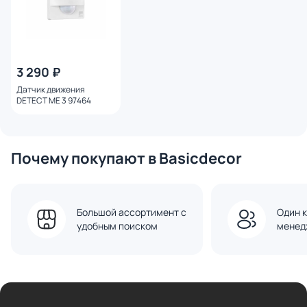
3 290 ₽
Датчик движения
DETECT ME 3 97464
Почему покупают в Basicdecor
Большой ассортимент с
Один к
удобным поиском
менед