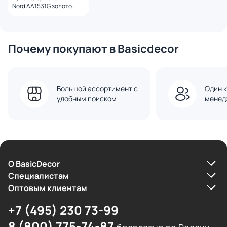
Nord AA1531G золото
матовое
Почему покупают в Basicdecor
Большой ассортимент с
Один к
удобным поиском
менед
О BasicDecor
Cпециалистам
Оптовым клиентам
+7 (495) 230 73-99
8 (800) 775-74-87