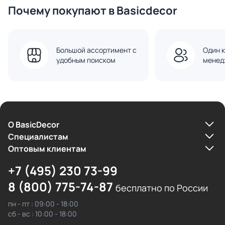
Почему покупают в Basicdecor
Большой ассортимент с
Один к
удобным поиском
менед
О BasicDecor
Cпециалистам
Оптовым клиентам
+7 (495) 230 73-99
8 (800) 775-74-87
бесплатно по России
пн - пт : 09:00 - 18:00
сб - вс : 10:00 - 18:00