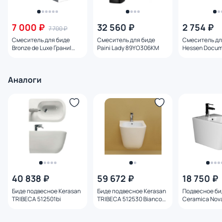
7 000 ₽
32 560 ₽
2 754 ₽
7 700 ₽
Смеситель для биде
Смеситель для биде
Смеситель дл
Bronze de Luxe ГраниI
Paini Lady 89YO306KM
Hessen Docu
W980 хром
DA1212201
Аналоги
40 838 ₽
59 672 ₽
18 750 ₽
Биде подвесное Kerasan
Биде подвесное Kerasan
Подвесное би
TRIBECA 512501bi
TRIBECA 512530 Bianco
Ceramica Nova
matt
CN3008