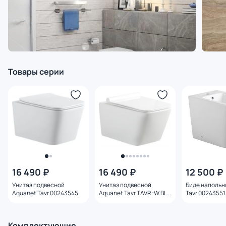
Товары серии
16 490 ₽
16 490 ₽
12 500 ₽
Унитаз подвесной
Унитаз подвесной
Биде напольн
Aquanet Tavr 00243545
Aquanet Tavr TAVR-W BL-
Tavr 00243551
103N-WHT 00211920
Комплектующие