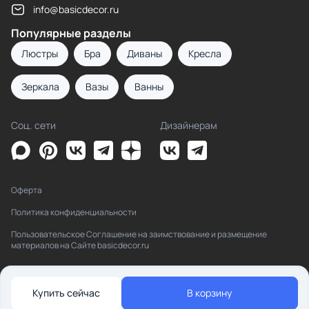
info@basicdecor.ru
Популярные разделы
Люстры
Бра
Диваны
Кресла
Зеркала
Вазы
Ванны
Соц. сети
Дизайнерам
Оферта
Политика конфиденциальности
Пользовательское Соглашение на заимствование и размещение
материалов на Сайте basicdecor.ru
Купить сейчас
В корзину