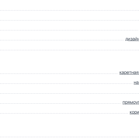
дизай
каретная
на
прямоу
кор