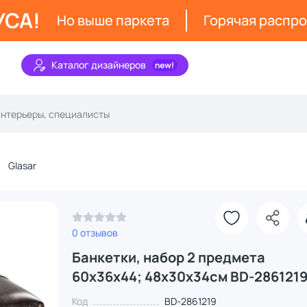
УСА!
Но выше паркета
Горячая распр
Каталог дизайнеров
Glasar
0 отзывов
Банкетки, набор 2 предмета
60х36х44; 48х30х34см BD-286121
Код
BD-2861219