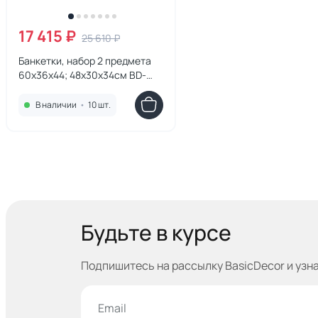
17 415 ₽
25 610 ₽
Банкетки, набор 2 предмета
60х36х44; 48х30х34см BD-
2861219
В наличии
•
10 шт.
Будьте в курсе
Подпишитесь на рассылку BasicDecor и узн