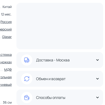
Китай
12 мес.
Россия
нерский
Glasar
 стяжка
Доставка - Москва
 ножках
МДФ
гольная
Обмен и возврат
ичневый
Способы оплаты
36 см