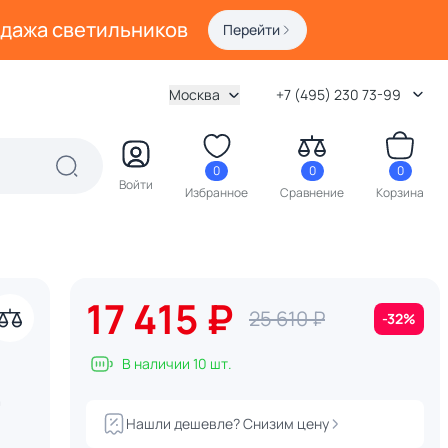
одажа светильников
Перейти
Москва
+7 (495) 230 73-99
0
0
0
Войти
Избранное
Сравнение
Корзина
17 415 ₽
25 610 ₽
-32%
В наличии 10 шт.
9
Нашли дешевле? Снизим цену