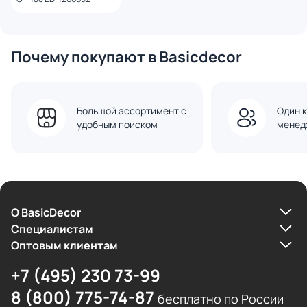
Почему покупают в Basicdecor
Большой ассортимент с
Один к
удобным поиском
менед
О BasicDecor
Cпециалистам
Оптовым клиентам
+7 (495) 230 73-99
8 (800) 775-74-87
бесплатно по России