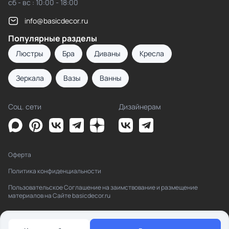
сб - вс : 10:00 - 18:00
info@basicdecor.ru
Популярные разделы
Люстры
Бра
Диваны
Кресла
Зеркала
Вазы
Ванны
Соц. сети
Дизайнерам
Оферта
Политика конфиденциальности
Пользовательское Соглашение на заимствование и размещение
материалов на Сайте basicdecor.ru