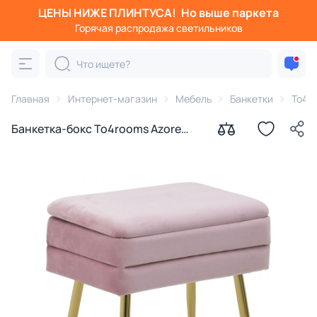
ЦЕНЫ НИЖЕ ПЛИНТУСА!
Но выше паркета
Горячая распродажа светильников
Главная
Интернет-магазин
Мебель
Банкетки
To4r
Банкетка-бокс To4rooms Azore
Island 3850512.0030