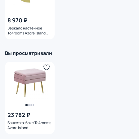
8 970 ₽
Зеркало настенное
To4rooms Azore Island
3895656.0002
Вы просматривали
23 782 ₽
Банкетка-бокс To4rooms
Azore Island
3850512.0030