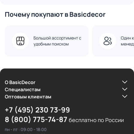
Почему покупают в Basicdecor
Большой ассортимент с
Один к
удобным поиском
менед
О BasicDecor
Cпециалистам
Оптовым клиентам
+7 (495) 230 73-99
8 (800) 775-74-87
бесплатно по России
пн - пт : 09:00 - 18:00