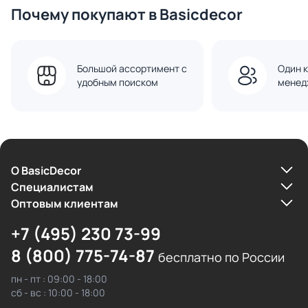
Почему покупают в Basicdecor
Большой ассортимент с
Один к
удобным поиском
менед
О BasicDecor
Cпециалистам
Оптовым клиентам
+7 (495) 230 73-99
8 (800) 775-74-87
бесплатно по России
пн - пт : 09:00 - 18:00
сб - вс : 10:00 - 18:00