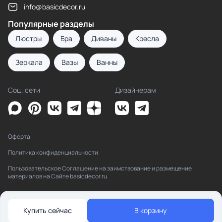
info@basicdecor.ru
Популярные разделы
Люстры
Бра
Диваны
Кресла
Зеркала
Вазы
Ванны
Соц. сети
Дизайнерам
Оферта
Политика конфиденциальности
Пользовательское Соглашение на заимствование и размещение
материалов на Сайте basicdecor.ru
Купить сейчас
В корзину