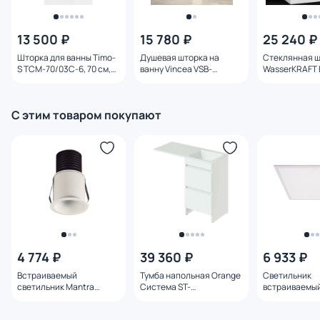
13 500 ₽
15 780 ₽
25 240 ₽
Шторка для ванны Timo-
Душевая шторка на
Стеклянная 
S TCM-70/03C-6, 70 см,
ванну Vincea VSB-
WasserKRAFT 
профиль черный, стекло
12114CLB 114 см, профиль
48P01-80RM
прозрачное
черный, стекло
прозрачное
С этим товаром покупают
4 774 ₽
39 360 ₽
6 933 ₽
Встраиваемый
Тумба напольная Orange
Светильник
светильник Mantra
Система ST-
встраиваемы
GUINCHO 5W 7082
110TUW+RAR под
светодиодный
стиральную машину R
AL2154 40W 4