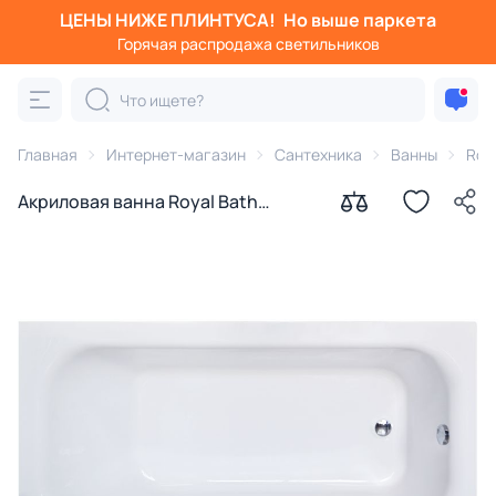
ЦЕНЫ НИЖЕ ПЛИНТУСА!
Но выше паркета
Горячая распродажа светильников
Главная
Интернет-магазин
Сантехника
Ванны
Roy
Акриловая ванна Royal Bath
ACCORD RB627100 180x90