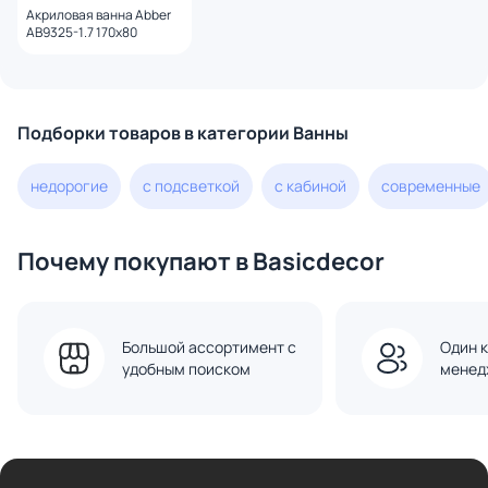
Акриловая ванна Abber
AB9325-1.7 170x80
Подборки товаров в категории Ванны
недорогие
с подсветкой
с кабиной
современные
Почему покупают в Basicdecor
Большой ассортимент с
Один к
удобным поиском
менед