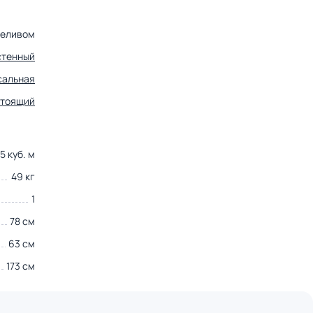
реливом
стенный
сальная
стоящий
5 куб. м
49 кг
1
78 см
63 см
173 см