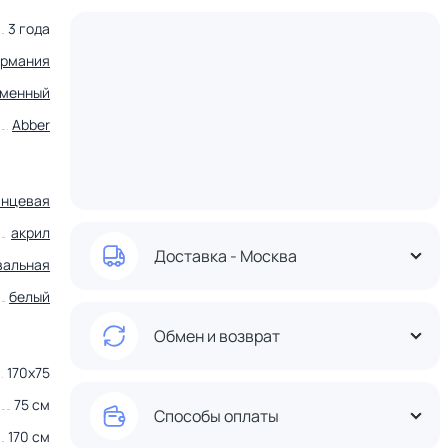
3 года
ермания
еменный
Abber
янцевая
акрил
Доставка - Москва
вальная
белый
Обмен и возврат
170x75
75 см
Способы оплаты
170 см