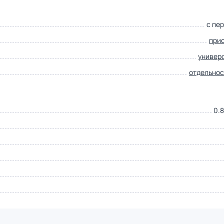
с пе
при
универ
отдельно
0.8