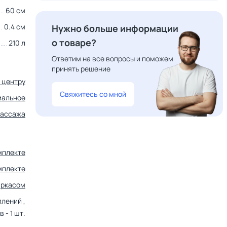
60 см
0.4 см
Нужно больше информации
о товаре?
210 л
Ответим на все вопросы и поможем
принять решение
 центру
Свяжитесь со мной
иальное
массажа
мплекте
мплекте
аркасом
плений ,
в - 1 шт.