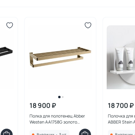
18 900 ₽
18 700 ₽
Полка для полотенец Abber
Полочка для 
Westen AA1758G золото
ABBER Stein 
й
матовое
матовая
В наличии
•
3 шт.
В наличии