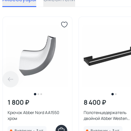
1 800 ₽
8 400 ₽
Крючок Abber Nord AA1550
Полотенцедержатель
хром
двойной Abber Westen
AA1757B черный матовы
В наличии
•
3 шт.
В наличии
•
3 шт.