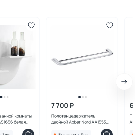
7 700 ₽
6
ванной комнаты
Полотенцедержатель
По
AS1656 белая
двойной Abber Nord AA1553
Ab
хром
•
3 шт.
В наличии
•
3 шт.