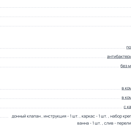
по
антибактер
без 
в ко
в ко
с к
донный клапан , инструкция - 1 шт. , каркас - 1 шт. , набор кре
ванна - 1 шт. , слив - перели