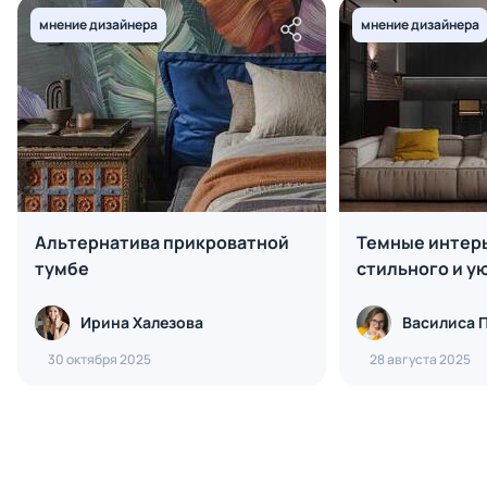
мнение дизайнера
мнение дизайнера
Альтернатива прикроватной
Темные интерь
тумбе
стильного и у
пространства 
Ирина Халезова
Василиса 
30 октября 2025
28 августа 2025