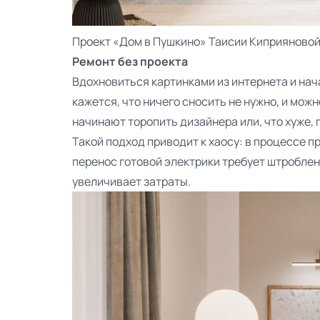
Проект
«Дом в Пушкино» Таисии Киприяново
Ремонт без проекта
Вдохновиться картинками из интернета и нач
кажется, что ничего сносить не нужно, и можн
начинают торопить дизайнера или, что хуже,
Такой подход приводит к хаосу: в процессе 
перенос готовой электрики требует штроблени
увеличивает затраты.