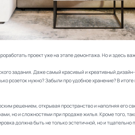
й
оработать проект уже на этапе демонтажа. Но и здесь важ
ского задания. Даже самый красивый и креативный дизайн-п
лько розеток нужно? Забыли про удобное хранение? В итог
ским решением, открывая пространство и наполняя его св
фами, но и сложностями при продаже жилья. Кроме того, та
ровка должна быть не только эстетичной, но и тщательно п