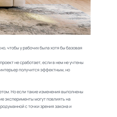
но, чтобы у рабочих была хотя бы базовая
роект не сработает, если в нем не учтены
е интерьер получится эффектным, но
етом. Но если такие изменения выполнены
кие эксперименты могут повлиять на
родуманной с точки зрения закона и