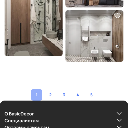
1
2
3
4
5
О BasicDecor
Cпециалистам
Оптовым клиентам