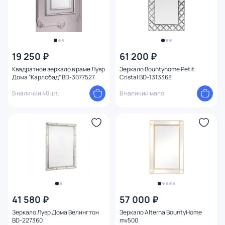
19 250 ₽
61 200 ₽
Квадратное зеркало в раме Лувр
Зеркало Bountyhome Petit
Дома “Карлсбад” BD-3077527
Cristal BD-1313368
В наличии 40 шт.
В наличии мало
41 580 ₽
57 000 ₽
Зеркало Лувр Дома Велингтон
Зеркало Alterna BountyHome
BD-227360
mv500