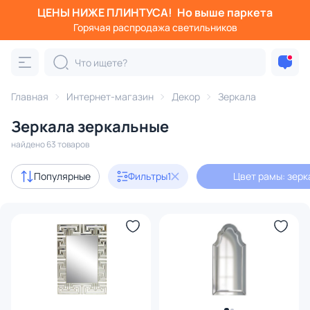
ЦЕНЫ НИЖЕ ПЛИНТУСА!
Но выше паркета
Фильтры
Горячая распродажа светильников
Цвет рамы: зеркальный
Категория:
Зеркала
Главная
Интернет-магазин
Декор
Зеркала
Зеркала зеркальные
в раме
напольные
зеркальные панно
для ванной
найдено 63 товаров
Акции
6
Популярные
Фильтры
1
Цвет рамы: зер
В наличии
41
Доставка
Цена
От
До