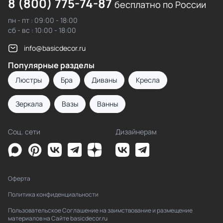
8 (800) 775-74-87
бесплатно по России
пн - пт : 09:00 - 18:00
сб - вс : 10:00 - 18:00
info@basicdecor.ru
Популярные разделы
Люстры
Бра
Диваны
Кресла
Зеркала
Вазы
Ванны
Соц. сети
Дизайнерам
Оферта
Политика конфиденциальности
Пользовательское Соглашение на заимствование и размещение
материалов на Сайте basicdecor.ru