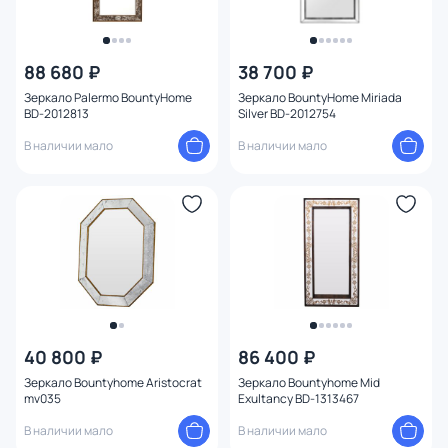
88 680 ₽
38 700 ₽
Зеркало Palermo BountyHome
Зеркало BountyHome Miriada
BD-2012813
Silver BD-2012754
В наличии мало
В наличии мало
40 800 ₽
86 400 ₽
Зеркало Bountyhome Aristocrat
Зеркало Bountyhome Mid
mv035
Exultancy BD-1313467
В наличии мало
В наличии мало