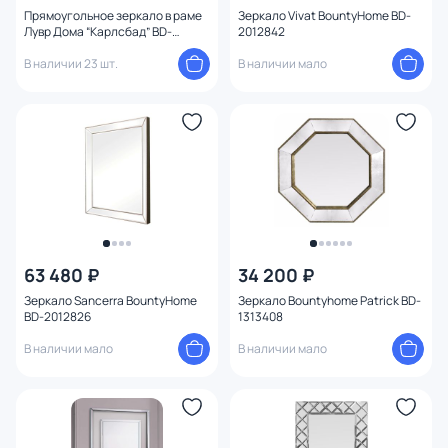
Прямоугольное зеркало в раме
Зеркало Vivat BountyHome BD-
Лувр Дома “Карлсбад” BD-
2012842
3077526
В наличии 23 шт.
В наличии мало
63 480 ₽
34 200 ₽
Зеркало Sancerra BountyHome
Зеркало Bountyhome Patrick BD-
BD-2012826
1313408
В наличии мало
В наличии мало