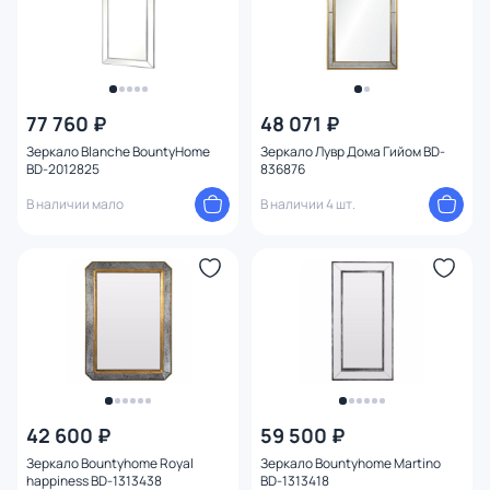
77 760 ₽
48 071 ₽
Зеркало Blanche BountyHome
Зеркало Лувр Дома Гийом BD-
BD-2012825
836876
В наличии мало
В наличии 4 шт.
42 600 ₽
59 500 ₽
Зеркало Bountyhome Royal
Зеркало Bountyhome Martino
happiness BD-1313438
BD-1313418