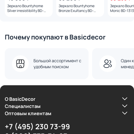
Зеркало Bountyhome
Зеркало Bountyhome
Зеркало Boun
Silver irresistibility BD-
Bronze Exultancy BD-
Monic BD-131
1313485
1313468
Почему покупают в Basicdecor
Большой ассортимент с
Один к
удобным поиском
менед
О BasicDecor
Cпециалистам
Оптовым клиентам
+7 (495) 230 73-99