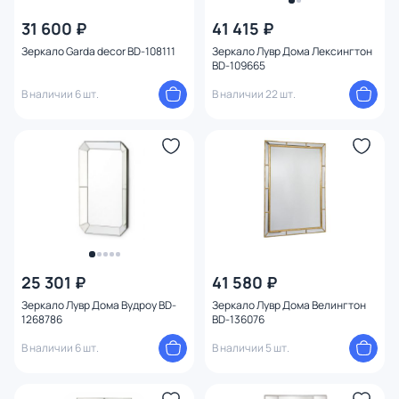
31 600 ₽
41 415 ₽
Зеркало Garda decor BD-108111
Зеркало Лувр Дома Лексингтон
Бренд
BD-109665
В наличии 6 шт.
В наличии 22 шт.
Стиль
Страна
Размер
Цвет рамы
1
Тип помещения
25 301 ₽
41 580 ₽
Зеркало Лувр Дома Вудроу BD-
Зеркало Лувр Дома Велингтон
1268786
BD-136076
Форма
В наличии 6 шт.
В наличии 5 шт.
Оформление