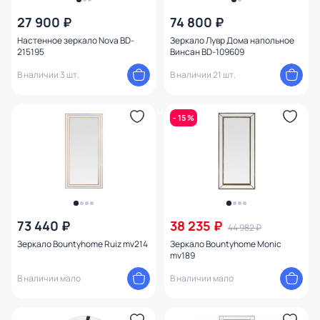
27 900 ₽
74 800 ₽
Настенное зеркало Nova BD-
Зеркало Лувр Дома напольное
215195
Винсан BD-109609
В наличии 3 шт.
В наличии 21 шт.
- 15 %
73 440 ₽
38 235 ₽
44 982 ₽
Зеркало Bountyhome Ruiz mv214
Зеркало Bountyhome Monic
mv189
В наличии мало
В наличии мало