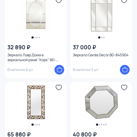
Глубина (см)
Установка
Ширина (см)
32 890 ₽
37 000 ₽
Высота (см)
Зеркало Лувр Дома в
Зеркало Garda Decor BD-845904
зеркальной раме "Корк" BD-
3233230
Диаметр (см)
В наличии 6 шт.
В наличии 3 шт.
Конструкция
Ориентация
Материал рамы
65 880 ₽
40 800 ₽