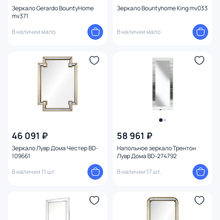
Зеркало Gerardo BountyHome
Зеркало Bountyhome King mv033
mv371
В наличии мало
В наличии мало
46 091 ₽
58 961 ₽
Зеркало Лувр Дома Честер BD-
Напольное зеркало Трентон
109661
Лувр Дома BD-274792
В наличии 11 шт.
В наличии 17 шт.