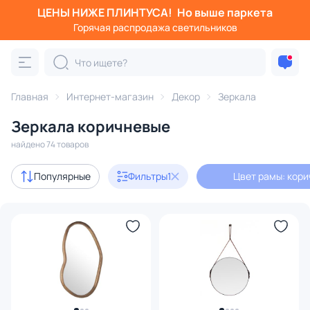
ЦЕНЫ НИЖЕ ПЛИНТУСА!
Но выше паркета
Фильтры
Горячая распродажа светильников
Цвет рамы: коричневый
Категория:
Зеркала
Главная
Интернет-магазин
Декор
Зеркала
Зеркала коричневые
в раме
напольные
зеркальные панно
для ванной
найдено 74 товаров
Акции
10
Популярные
Фильтры
1
Цвет рамы: кор
В наличии
44
Доставка
Цена
От
До