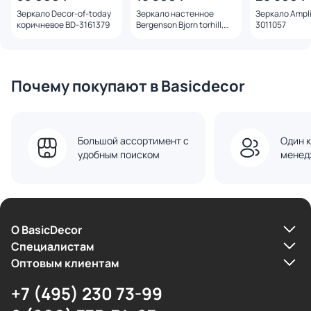
Зеркало Decor-of-today
Зеркало настенное
Зеркало Ampli
коричневое BD-3161379
Bergenson Bjorn torhill,
3011057
49х66 см, коричневое
Почему покупают в Basicdecor
Большой ассортимент с
Один к
удобным поиском
менед
О BasicDecor
Cпециалистам
Оптовым клиентам
+7 (495) 230 73-99