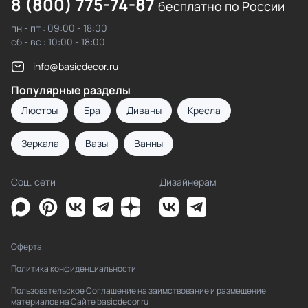
8 (800) 775-74-87
бесплатно по России
пн - пт : 09:00 - 18:00
сб - вс : 10:00 - 18:00
info@basicdecor.ru
Популярные разделы
Люстры
Бра
Диваны
Кресла
Зеркала
Вазы
Ванны
Соц. сети
Дизайнерам
Оферта
Политика конфиденциальности
Пользовательское Соглашение на заимствование и размещение
материалов на Сайте basicdecor.ru