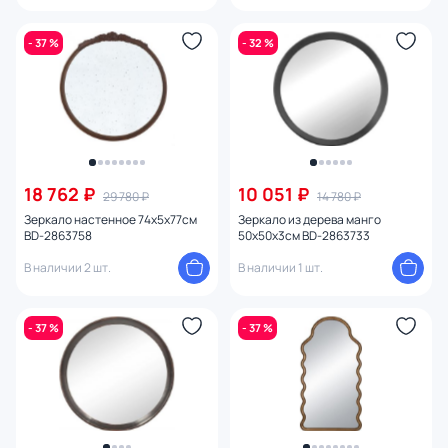
- 37 %
- 32 %
18 762 ₽
10 051 ₽
29 780 ₽
14 780 ₽
Зеркало настенное 74х5х77см
Зеркало из дерева манго
BD-2863758
50х50х3см BD-2863733
В наличии 2 шт.
В наличии 1 шт.
- 37 %
- 37 %