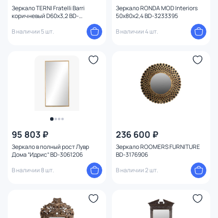
Зеркало TERNI Fratelli Barri
Зеркало RONDA MOD Interiors
коричневый D60x3,2 BD-
50х80х2,4 BD-3233395
3233642
В наличии 5 шт.
В наличии 4 шт.
95 803 ₽
236 600 ₽
Зеркало в полный рост Лувр
Зеркало ROOMERS FURNITURE
Дома “Идрис” BD-3061206
BD-3176906
В наличии 8 шт.
В наличии 2 шт.