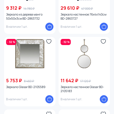
9 312 ₽
29 610 ₽
14 780 ₽
47 000 ₽
Зеркало из дерева манго
Зеркало настенное 76х4х140см
50х50х3см BD-2863732
BD-2863727
В наличии 1 шт.
В наличии 1 шт.
- 32 %
- 32 %
5 753 ₽
11 642 ₽
8 460 ₽
17 120 ₽
Зеркало Glasar BD-2105589
Зеркало настенное Glasar BD-
2105183
В наличии 1 шт.
В наличии 1 шт.