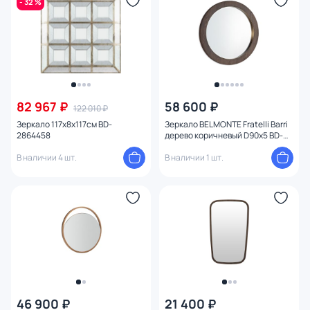
- 32 %
Длина (см)
Глубина (см)
Установка
82 967 ₽
58 600 ₽
122 010 ₽
Ширина (см)
Зеркало 117x8x117см BD-
Зеркало BELMONTE Fratelli Barri
2864458
дерево коричневый D90x5 BD-
3233660
Высота (см)
В наличии 4 шт.
В наличии 1 шт.
Диаметр (см)
Конструкция
Ориентация
Материал рамы
46 900 ₽
21 400 ₽