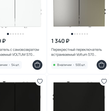
0 ₽
1 340 ₽
атель с самовозвратом
Перекрестный переключатель
ваемый VOLTUM S70
встраиваемый Voltum S70
вишный 10А, (белый
двухклавишный 10А VLS020504
й) VLS020602
шелк
личии
•
54 шт.
В наличии
•
500 шт.