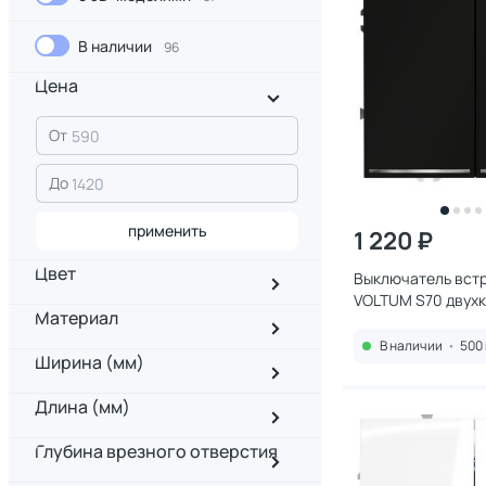
В наличии
96
Цена
От
До
применить
1 220 ₽
Цвет
Выключатель вст
VOLTUM S70 двух
Материал
подсветкой 10А, 
матовый) VLS020
В наличии
•
500 
Ширина (мм)
Длина (мм)
Глубина врезного отверстия