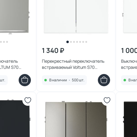
1 340 ₽
1 00
лючатель
Перекрестный переключатель
Выключ
LTUM S70
встраиваемый Voltum S70
встраи
подсветкой
двухклавишный 10А VLS020502
двухкла
020405
белый матовый
матовы
шт.
В наличии
•
500 шт.
В на