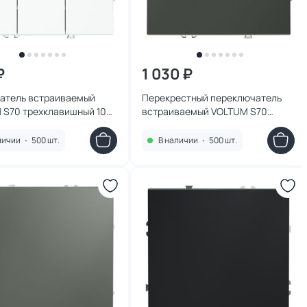
₽
1 030 ₽
атель встраиваемый
Перекрестный переключатель
 S70 трехклавишный 10А,
встраиваемый VOLTUM S70
 матовый) VLS030102
одноклавишный 10А, (титан)
VLS010506
личии
•
500 шт.
В наличии
•
500 шт.