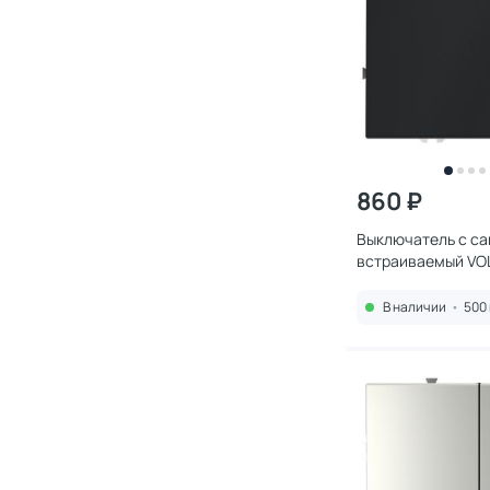
860 ₽
Выключатель с с
встраиваемый VO
одноклавишный 10
VLS010607
В наличии
•
500 