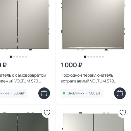
0 ₽
1 000 ₽
атель с самовозвратом
Проходной переключатель
ваемый VOLTUM S70
встраиваемый VOLTUM S70
авишный 10А, (кашемир)
одноклавишный с подсветкой
603
10А, (кашемир) VLS010403
личии
•
500 шт.
В наличии
•
500 шт.