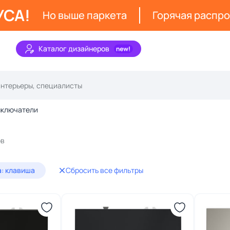
УСА!
Но выше паркета
Горячая распр
Каталог дизайнеров
ключатели
ов
а: клавиша
Сбросить все фильтры