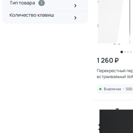
Тип товара
1
Количество клавиш
1 260 ₽
Перекрестный пе
встраиваемый Vol
двухклавишный 1
белый глянцевый
В наличии
•
500 