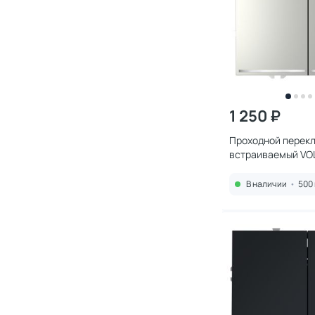
1 250 ₽
Проходной перек
встраиваемый VO
двухклавишный с 
10А, (сталь) VLS
В наличии
•
500 