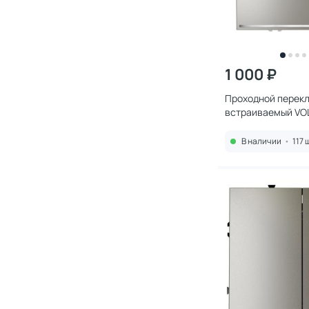
1 000 ₽
Проходной перек
встраиваемый VO
одноклавишный с
10А, (шелк) VLS0
В наличии
•
117 