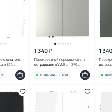
1 340 ₽
1 34
реключатель
Перекрестный переключатель
Перекр
tum S70
встраиваемый Voltum S70
встраи
0А VLS020501
двухклавишный 10А VLS020505
двухкл
сталь
титан
шт.
В наличии
•
500 шт.
В на