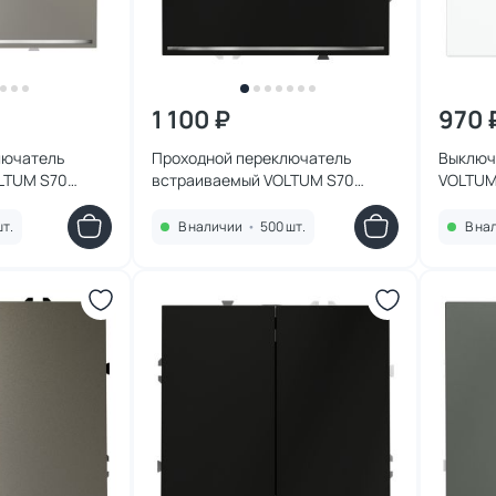
1 100 ₽
970 
лючатель
Проходной переключатель
Выключ
LTUM S70
встраиваемый VOLTUM S70
VOLTUM
 подсветкой
одноклавишный с подсветкой
(белый
10404
10А, (черный матовый)
шт.
В наличии
•
500 шт.
В на
VLS010408