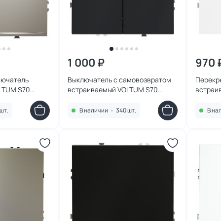
1 000 ₽
970 
лючатель
Выключатель с самовозвратом
Перекр
LTUM S70
встраиваемый VOLTUM S70
встраи
подсветкой
двухклавишный 10А, (графит)
однокл
LS020403
VLS020607
глянце
шт.
В наличии
•
340 шт.
В на