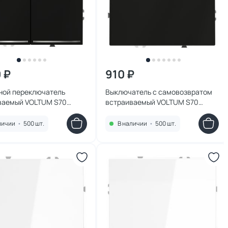
0 ₽
910 ₽
ной переключатель
Выключатель с самовозвратом
ваемый VOLTUM S70
встраиваемый VOLTUM S70
авишный с подсветкой
одноклавишный 10А, (черный
ерный матовый)
матовый) VLS010608
личии
•
500 шт.
В наличии
•
500 шт.
408