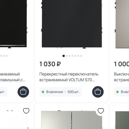
1 030 ₽
1 00
раиваемый
Перекрестный переключатель
Выключ
клавишный с
встраиваемый VOLTUM S70
встраи
(черный
одноклавишный 10А, (графит)
двухкл
208
VLS010507
VLS020
шт.
В наличии
•
500 шт.
В на