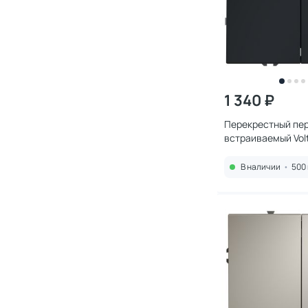
1 340 ₽
Перекрестный пе
встраиваемый Vol
двухклавишный 1
графит
В наличии
•
500 