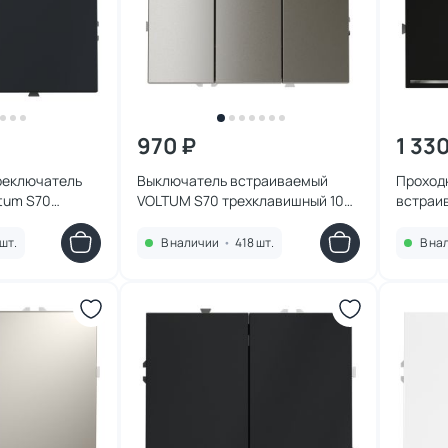
970 ₽
1 33
реключатель
Выключатель встраиваемый
Проход
tum S70
VOLTUM S70 трехклавишный 10А,
встраи
0А VLS020507
(шелк) VLS030104
двухкл
10А, (ч
шт.
В наличии
•
418 шт.
В на
VLS020