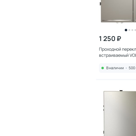
1 250 ₽
Проходной перек
встраиваемый VO
двухклавишный с 
10А, (кашемир) V
В наличии
•
500 