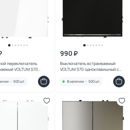
₽
990 ₽
ной переключатель
Выключатель встраиваемый
ваемый VOLTUM S70
VOLTUM S70 одноклавишный с
авишный 10А, (белый
подсветкой 10А, (черный
вый) VLS010301
матовый) VLS010208
личии
•
500 шт.
В наличии
•
500 шт.