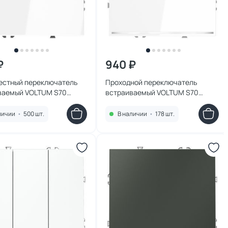
₽
940 ₽
естный переключатель
Проходной переключатель
ваемый VOLTUM S70
встраиваемый VOLTUM S70
авишный 10А, (белый
одноклавишный с подсветкой
вый) VLS010501
10А, (белый глянцевый)
личии
•
500 шт.
В наличии
•
178 шт.
VLS010401