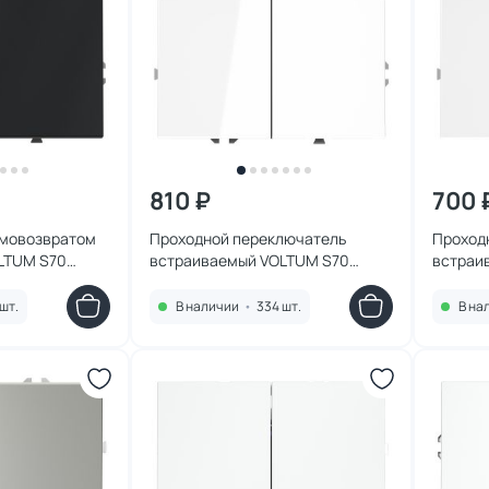
810 ₽
700 
амовозвратом
Проходной переключатель
Проход
LTUM S70
встраиваемый VOLTUM S70
встраи
А, (графит)
двухклавишный 10А, (белый
однокл
глянцевый) VLS020301
глянце
шт.
В наличии
•
334 шт.
В на