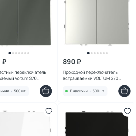
0 ₽
890 ₽
естный переключатель
Проходной переключатель
ваемый Voltum S70
встраиваемый VOLTUM S70
авишный 10А VLS020506
двухклавишный 10А, (сталь)
VLS020305
личии
•
500 шт.
В наличии
•
500 шт.