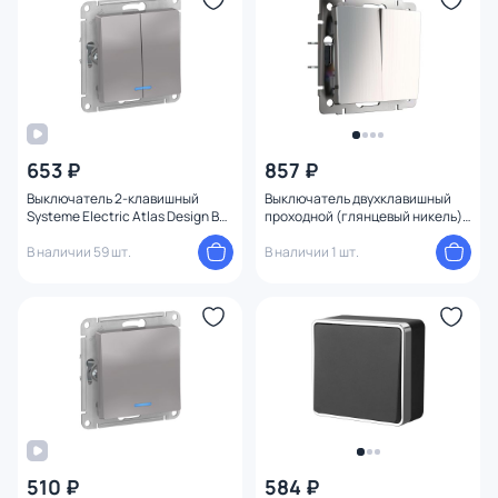
653 ₽
857 ₽
Выключатель 2-клавишный
Выключатель двухклавишный
Systeme Electric Atlas Design BD-
проходной (глянцевый никель)
1247614
Werkel W1122002
В наличии 59 шт.
В наличии 1 шт.
510 ₽
584 ₽