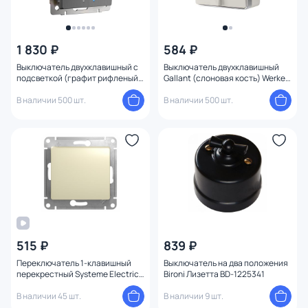
1 830 ₽
584 ₽
Выключатель двухклавишный с
Выключатель двухклавишный
подсветкой (графит рифленый)
Gallant (слоновая кость) Werkel
Werkel W1120104
W5020003
В наличии 500 шт.
В наличии 500 шт.
515 ₽
839 ₽
Переключатель 1-клавишный
Выключатель на два положения
перекрестный Systeme Electric
Bironi Лизетта BD-1225341
GLOSSA BD-1494951
В наличии 45 шт.
В наличии 9 шт.