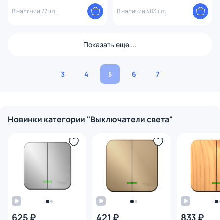
W1222008
В наличии 77 шт.
В наличии 403 шт.
Показать еще ...
3
4
5
6
7
Новинки категории "Выключатели света"
625 ₽
421 ₽
833 ₽