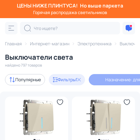
ЦЕНЫ НИЖЕ ПЛИНТУСА!
Но выше паркета
Фильтры
Горячая распродажа светильников
Назначение: для освещения
Категория:
Выключатели
Главная
Интернет-магазин
Электротехника
Выключа
Выключатели света
диммеры
найдено 797 товаров
В наличии
638
Популярные
Фильтры
1
Назначение: дл
Доставка
Цена
От
До