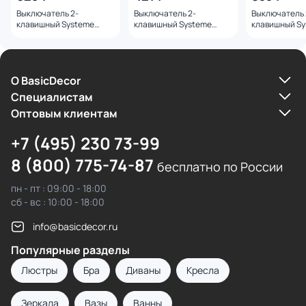
Выключатель 2-
Выключатель 2-
Выключатель 
клавишный Systeme
клавишный Systeme
клавишный S
Electric Blanca BD-
Electric Blanca BD-
Electric Blanc
1509070
1509069
1509068
О BasicDecor
Cпециалистам
Оптовым клиентам
+7 (495) 230 73-99
8 (800) 775-74-87
бесплатно по России
пн - пт : 09:00 - 18:00
сб - вс : 10:00 - 18:00
info@basicdecor.ru
Популярные разделы
Люстры
Бра
Диваны
Кресла
Зеркала
Вазы
Ванны