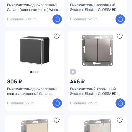
Количество клавиш
Выключатель одноклавишный
Выключатель 1-клавишный
Gallant (слоновая кость) Werkel
Systeme Electric GLOSSA BD-
W5010003
1494582
В наличии 500 шт.
В наличии 32 шт.
Степень пыле-влагозащиты
Напряжение
Номинальный ток
Конструкция
806 ₽
446 ₽
Выключатель одноклавишный
Выключатель 2-клавишный
влагозащищенный Gallant
Systeme Electric GLOSSA BD-
(черный/хром) Werkel W5010235
1494600
В наличии 65 шт.
В наличии 22 шт.