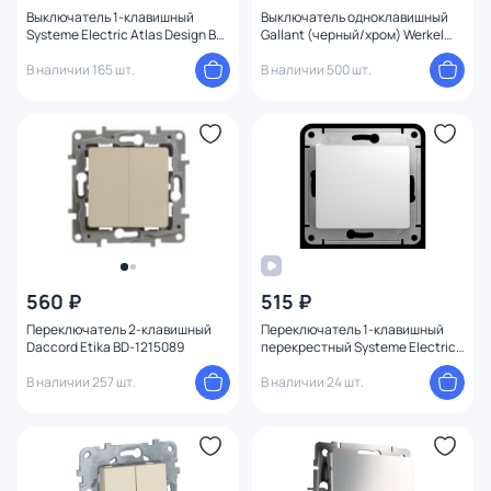
Выключатель 1-клавишный
Выключатель одноклавишный
Systeme Electric Atlas Design BD-
Gallant (черный/хром) Werkel
1247628
W5010035
В наличии 165 шт.
В наличии 500 шт.
560 ₽
515 ₽
Переключатель 2-клавишный
Переключатель 1-клавишный
Daccord Etika BD-1215089
перекрестный Systeme Electric
GLOSSA BD-1494997
В наличии 257 шт.
В наличии 24 шт.