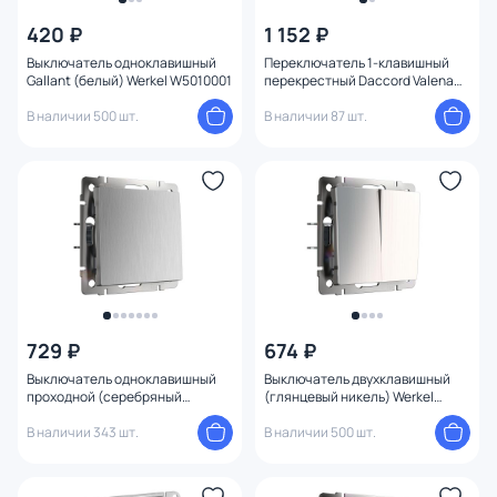
420 ₽
1 152 ₽
Выключатель одноклавишный
Переключатель 1-клавишный
Gallant (белый) Werkel W5010001
перекрестный Daccord Valena
Classic BD-1213605
В наличии 500 шт.
В наличии 87 шт.
729 ₽
674 ₽
Выключатель одноклавишный
Выключатель двухклавишный
проходной (cеребряный
(глянцевый никель) Werkel
рифленый) Werkel W1112009
W1120002
В наличии 343 шт.
В наличии 500 шт.