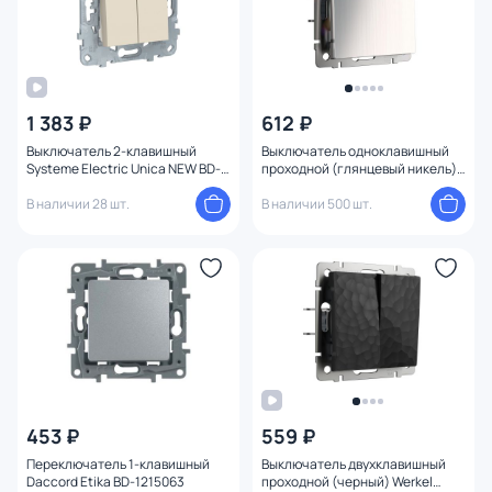
1 383 ₽
612 ₽
Выключатель 2-клавишный
Выключатель одноклавишный
Systeme Electric Unica NEW BD-
проходной (глянцевый никель)
1222746
Werkel W1112002
В наличии 28 шт.
В наличии 500 шт.
453 ₽
559 ₽
Переключатель 1-клавишный
Выключатель двухклавишный
Daccord Etika BD-1215063
проходной (черный) Werkel