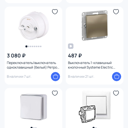
3 080 ₽
487 ₽
Переключатель/выключатель
Выключатель 1-клавишный
одноклавишный (белый) Ретро
кнопочный Systeme Electric
Werkel W5612001
ATLASDESIGN BD-1495226
В наличии 7 шт.
В наличии 21 шт.