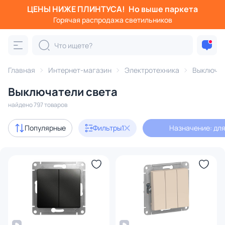
ЦЕНЫ НИЖЕ ПЛИНТУСА!
Но выше паркета
Фильтры
Горячая распродажа светильников
Назначение: для освещения
Категория:
Выключатели
Главная
Интернет-магазин
Электротехника
Выключа
Выключатели света
диммеры
найдено 797 товаров
В наличии
638
Популярные
Фильтры
1
Назначение: дл
Доставка
Цена
От
До