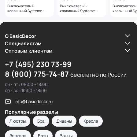
Выключатель 1-
Выключатель 1-
Выключатель 
клавишный Systeme
клавишный Systeme
клавишный S
Electric Blanca BD-
Electric Blanca BD-
Electric Blanc
1509138
1509137
1509133
О BasicDecor
Cпециалистам
Оптовым клиентам
+7 (495) 230 73-99
8 (800) 775-74-87
бесплатно по России
пн - пт : 09:00 - 18:00
сб - вс : 10:00 - 18:00
info@basicdecor.ru
Популярные разделы
Люстры
Бра
Диваны
Кресла
Зеркала
Вазы
Ванны