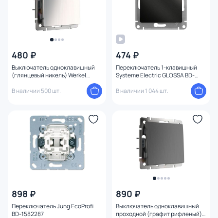
480 ₽
474 ₽
Выключатель одноклавишный
Переключатель 1-клавишный
(глянцевый никель) Werkel
Systeme Electric GLOSSA BD-
W1110002
1494773
В наличии 500 шт.
В наличии 1 044 шт.
898 ₽
890 ₽
Переключатель Jung EcoProfi
Выключатель одноклавишный
BD-1582287
проходной (графит рифленый)