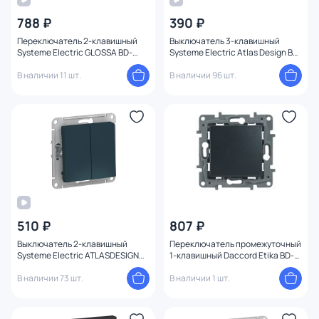
Бренд
788 ₽
390 ₽
Переключатель 2-клавишный
Выключатель 3-клавишный
Цвет
Systeme Electric GLOSSA BD-
Systeme Electric Atlas Design BD-
1494771
1247658
В наличии 11 шт.
В наличии 96 шт.
Тип монтажа
Стиль
Страна
Материал
Высота (мм)
510 ₽
807 ₽
Выключатель 2-клавишный
Переключатель промежуточный
Systeme Electric ATLASDESIGN
1-клавишный Daccord Etika BD-
Ширина (мм)
BD-1495187
1214992
В наличии 73 шт.
В наличии 1 шт.
Длина (мм)