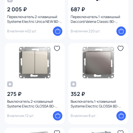
2 005 ₽
687 ₽
Переключатель 2-клавишный
Переключатель 1-клавишный
Systeme Electric Unica NEW BD-
Daccord Valena Classic BD-
1222744
1213606
В наличии 402 шт.
В наличии 220 шт.
275 ₽
352 ₽
Выключатель 2-клавишный
Выключатель 1-клавишный
Systeme Electric GLOSSA BD-
Systeme Electric GLOSSA BD-
1494705
1494617
В наличии 12 шт.
В наличии 8 шт.