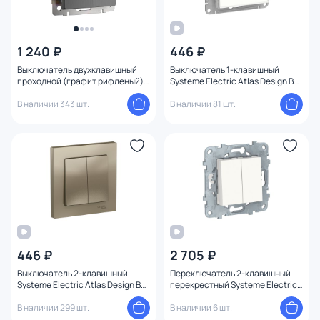
1 240 ₽
446 ₽
Выключатель двухклавишный
Выключатель 1-клавишный
проходной (графит рифленый)
Systeme Electric Atlas Design BD-
Werkel W1122004
1247381
В наличии 343 шт.
В наличии 81 шт.
446 ₽
2 705 ₽
Выключатель 2-клавишный
Переключатель 2-клавишный
Systeme Electric Atlas Design BD-
перекрестный Systeme Electric
1247551
Unica NEW BD-1222743
В наличии 299 шт.
В наличии 6 шт.