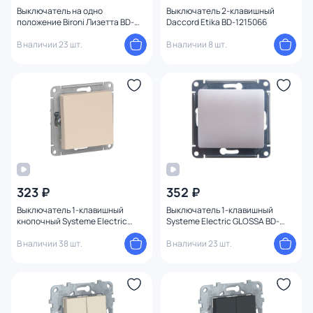
Выключатель на одно
Выключатель 2-клавишный
положение Bironi Лизетта BD-
Daccord Etika BD-1215066
1225357
В наличии 23 шт.
В наличии 8 шт.
323 ₽
352 ₽
Выключатель 1-клавишный
Выключатель 1-клавишный
кнопочный Systeme Electric
Systeme Electric GLOSSA BD-
ATLASDESIGN BD-1495254
1494829
В наличии 38 шт.
В наличии 23 шт.