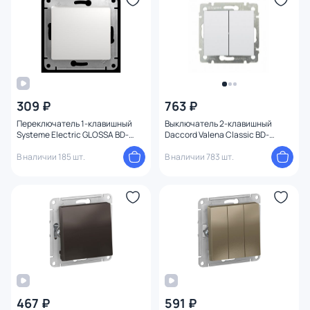
309 ₽
763 ₽
Переключатель 1-клавишный
Выключатель 2-клавишный
Systeme Electric GLOSSA BD-
Daccord Valena Classic BD-
1495002
1213607
В наличии 185 шт.
В наличии 783 шт.
467 ₽
591 ₽