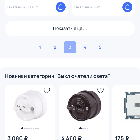
рифленый) Werkel W1112013
(серебряный) W1113006
В наличии 500 шт.
В наличии 1 шт.
Показать еще ...
1
2
3
4
5
Новинки категории "Выключатели света"
3 080 ₽
4 460 ₽
175 ₽