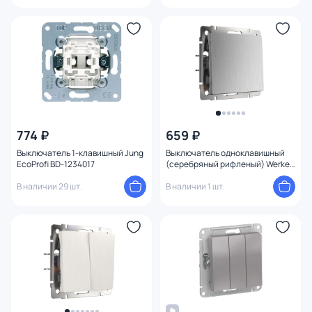
774 ₽
659 ₽
Выключатель 1-клавишный Jung
Выключатель одноклавишный
EcoProfi BD-1234017
(cеребряный рифленый) Werkel
W1110009
В наличии 29 шт.
В наличии 1 шт.