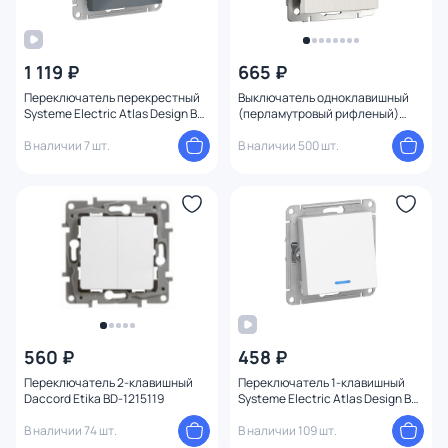
1 119 ₽
665 ₽
Переключатель перекрестный
Выключатель одноклавишный
Systeme Electric Atlas Design BD-
(перламутровый рифленый)
1247489
Werkel W1110013
В наличии 7 шт.
В наличии 500 шт.
560 ₽
458 ₽
Переключатель 2-клавишный
Переключатель 1-клавишный
Daccord Etika BD-1215119
Systeme Electric Atlas Design BD-
1247682
В наличии 74 шт.
В наличии 109 шт.