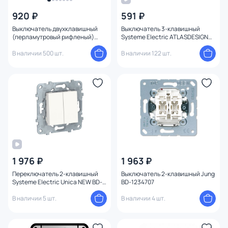
920 ₽
591 ₽
Выключатель двухклавишный
Выключатель 3-клавишный
(перламутровый рифленый)
Systeme Electric ATLASDESIGN
Werkel W1120013
BD-1495245
В наличии 500 шт.
В наличии 122 шт.
1 976 ₽
1 963 ₽
Переключатель 2-клавишный
Выключатель 2-клавишный Jung
Systeme Electric Unica NEW BD-
BD-1234707
1222750
В наличии 5 шт.
В наличии 4 шт.