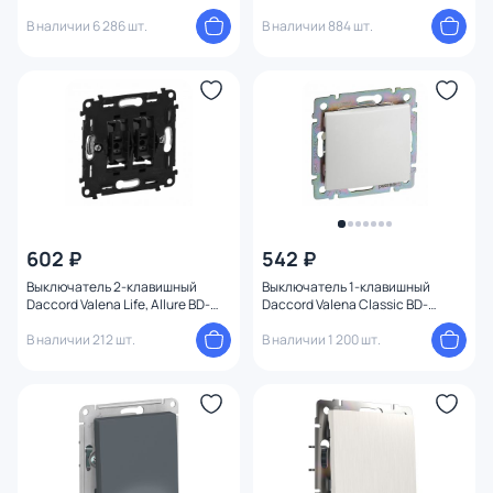
1247706
1247546
В наличии 6 286 шт.
В наличии 884 шт.
602 ₽
542 ₽
Выключатель 2-клавишный
Выключатель 1-клавишный
Daccord Valena Life, Allure BD-
Daccord Valena Classic BD-
1214783
1213610
В наличии 212 шт.
В наличии 1 200 шт.