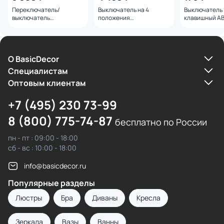
Переключатель/
Выключатель на 4
Выключатель 
выключатель
положения
клавишный AB
одноклавишный (белый)
двухклавишный
BD-1534997
Ретро Werkel W5612001
(коричневый) Ретро
Werkel W5620014
О BasicDecor
Cпециалистам
Оптовым клиентам
+7 (495) 230 73-99
8 (800) 775-74-87
бесплатно по России
пн - пт : 09:00 - 18:00
сб - вс : 10:00 - 18:00
info@basicdecor.ru
Популярные разделы
Люстры
Бра
Диваны
Кресла
Зеркала
Вазы
Ванны