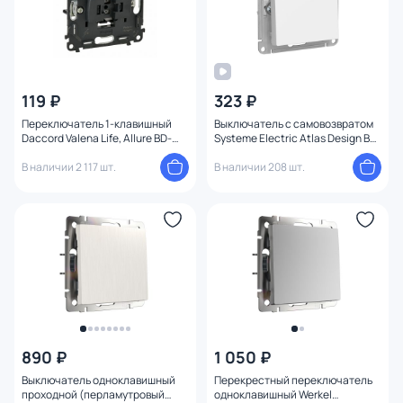
119 ₽
323 ₽
Переключатель 1-клавишный
Выключатель с самовозвратом
Daccord Valena Life, Allure BD-
Systeme Electric Atlas Design BD-
1214780
1247704
В наличии 2 117 шт.
В наличии 208 шт.
890 ₽
1 050 ₽
Выключатель одноклавишный
Перекрестный переключатель
проходной (перламутровый
одноклавишный Werkel