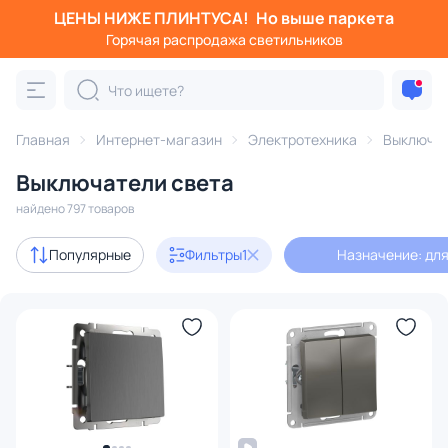
ЦЕНЫ НИЖЕ ПЛИНТУСА!
Но выше паркета
Фильтры
Горячая распродажа светильников
Назначение: для освещения
Категория:
Выключатели
Главная
Интернет-магазин
Электротехника
Выключа
Выключатели света
диммеры
найдено 797 товаров
В наличии
638
Популярные
Фильтры
1
Назначение: дл
Доставка
Цена
От
До