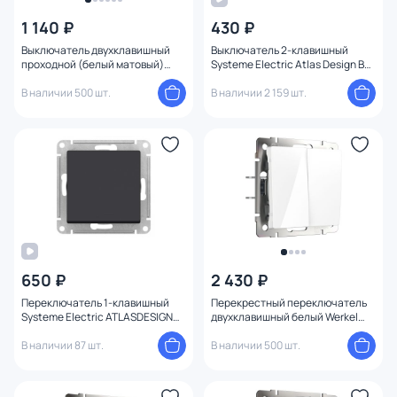
1 140 ₽
430 ₽
Выключатель двухклавишный
Выключатель 2-клавишный
проходной (белый матовый)
Systeme Electric Atlas Design BD-
Werkel W1122061
1247684
В наличии 500 шт.
В наличии 2 159 шт.
650 ₽
2 430 ₽
Переключатель 1-клавишный
Перекрестный переключатель
Systeme Electric ATLASDESIGN
двухклавишный белый Werkel
AQUA BD-1495142
W1123001
В наличии 87 шт.
В наличии 500 шт.