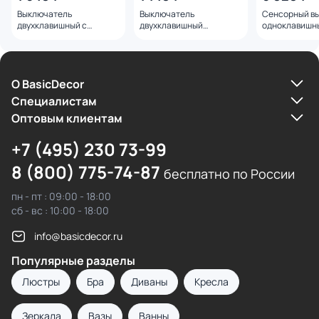
Выключатель
Выключатель
Сенсорный в
двухклавишный с
двухклавишный
одноклавишн
подсветкой (айвори
проходной (айвори
подсветкой 10
матовый) Werkel
матовый) Werkel
(белый) Werk
W1120162
W1122062
О BasicDecor
Cпециалистам
Оптовым клиентам
+7 (495) 230 73-99
8 (800) 775-74-87
бесплатно по России
пн - пт : 09:00 - 18:00
сб - вс : 10:00 - 18:00
info@basicdecor.ru
Популярные разделы
Люстры
Бра
Диваны
Кресла
Зеркала
Вазы
Ванны