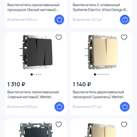
Выключатель одноклавишный
Выключатель 2-клавишный
проходной (белый матовый)
Systeme Electric Atlas Design BD-
Werkel W1112061
1247520
В наличии 500 шт.
В наличии 147 шт.
1 310 ₽
1 140 ₽
Выключатель трехклавишный
Выключатель двухклавишный
(черный матовый) Werkel
проходной (шампань) Werkel
W1130008
W1122011
В наличии 500 шт.
В наличии 271 шт.