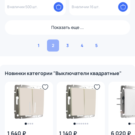
W1112011
ATLASDESIGN BD-1495240
В наличии 500 шт.
В наличии 16 шт.
Показать еще ...
1
2
3
4
5
Новинки категории "Выключатели квадратные"
1 640 ₽
1 140 ₽
6 020 ₽