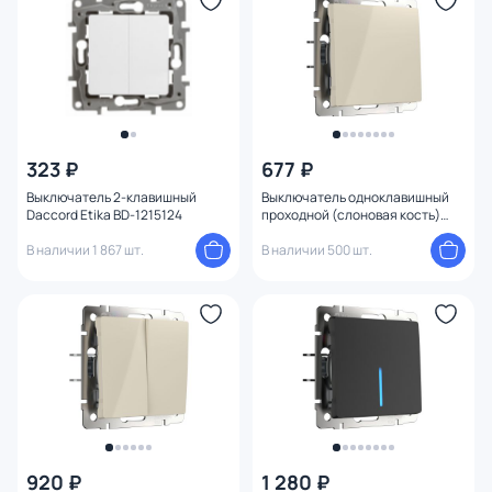
Глубина (мм)
Диаметр врезного отверстия
Глубина врезного отверстия
323 ₽
677 ₽
Вид лампы
Выключатель 2-клавишный
Выключатель одноклавишный
Daccord Etika BD-1215124
проходной (слоновая кость)
Werkel W1112003
Управление
В наличии 1 867 шт.
В наличии 500 шт.
Назначение
Форма
1
Тип товара
Комплектация
920 ₽
1 280 ₽