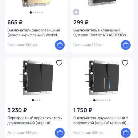
665 ₽
299 ₽
Выключатель одноклавишный
Выключатель 1-клавишный
(шампань рифленый) Werkel
Systeme Electric ATLASDESIGN
W1110010
BD-1495219
В наличии 500 шт.
В наличии 135 шт.
3 230 ₽
1 750 ₽
Перекрестный переключатель
Выключатель двухклавишный с
двухклавишный (черный
подсветкой (черный матовый)
матовый) Werkel W1123006
Werkel W1120108
В наличии 500 шт.
В наличии 500 шт.