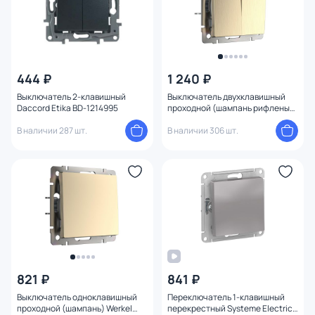
444 ₽
1 240 ₽
Выключатель 2-клавишный
Выключатель двухклавишный
Daccord Etika BD-1214995
проходной (шампань рифленый)
Werkel W1122010
В наличии 287 шт.
В наличии 306 шт.
821 ₽
841 ₽
Выключатель одноклавишный
Переключатель 1-клавишный
проходной (шампань) Werkel
перекрестный Systeme Electric