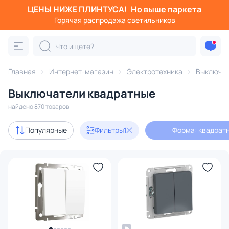
ЦЕНЫ НИЖЕ ПЛИНТУСА!
Но выше паркета
Фильтры
Горячая распродажа светильников
Форма: квадратная
Категория:
Выключатели
Главная
Интернет-магазин
Электротехника
Выключа
Выключатели квадратные
диммеры
найдено 870 товаров
В наличии
706
Популярные
Фильтры
1
Форма: квадрат
Доставка
Цена
От
До