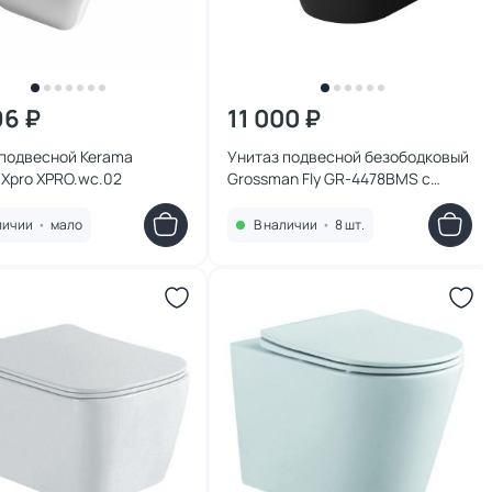
96 ₽
11 000 ₽
 подвесной Kerama
Унитаз подвесной безободковый
 Xpro XPRO.wc.02
Grossman Fly GR-4478BMS с
микролифтом, черный матовый
личии
•
мало
В наличии
•
8 шт.