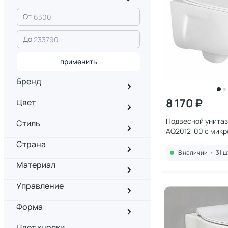
От
До
применить
Бренд
8 170 ₽
Цвет
Подвесной унитаз
Стиль
AQ2012-00 с мик
Страна
В наличии
•
31 ш
Материал
Управление
Форма
Цвет кнопки