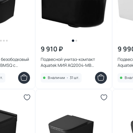
9 910 ₽
9 99
 безободковый
Подвесной унитаз-компакт
Подвес
7BMSQ с
Aquatek МИЯ AQ2004-MB
Aquate
рный матовый
черный, с микролифтом
микрол
т.
В наличии
•
31 шт.
В на