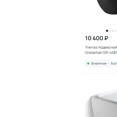
10 400 ₽
Унитаз подвесной
Grossman GR-448
микролифтом, че
В наличии
•
9 шт