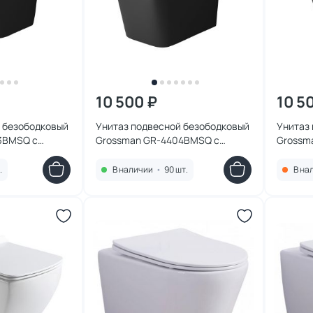
10 500 ₽
10 5
 безободковый
Унитаз подвесной безободковый
Унитаз
3BMSQ с
Grossman GR-4404BMSQ с
Grossm
рный матовый
микролифтом, черный матовый
микрол
.
В наличии
•
90 шт.
В на