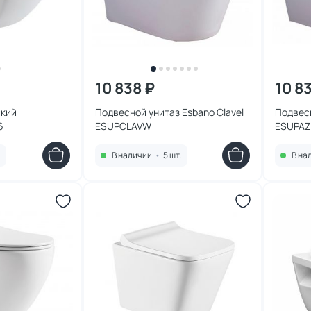
10 838 ₽
10 8
ский
Подвесной унитаз Esbano Clavel
Подвесн
6
ESUPCLAVW
ESUPA
.
В наличии
•
5 шт.
В на