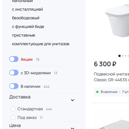
напольный
с инсталляцией
безободковый
с функцией биде
приставные
комплектующие для унитазов
Акции
76
6 300 ₽
с 3D-моделями
13
Подвесной унитаз
Classic GR-4463S
В наличии
444
В наличии
•
7 шт
Доставка
Стандартная
444
Под заказ
17
Цена