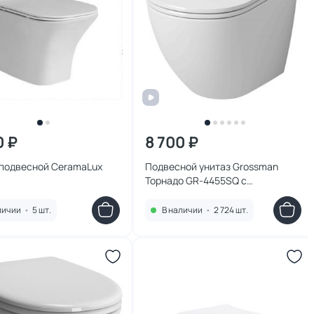
0 ₽
8 700 ₽
 подвесной CeramaLux
Подвесной унитаз Grossman
Торнадо GR-4455SQ с
микролифтом
личии
•
5 шт.
В наличии
•
2 724 шт.