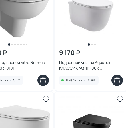
0 ₽
9 170 ₽
подвесной Vitra Normus
Подвесной унитаз Aquatek
03-0101
КЛАССИК AQ1111-00 с
микролифтом
личии
•
5 шт.
В наличии
•
31 шт.