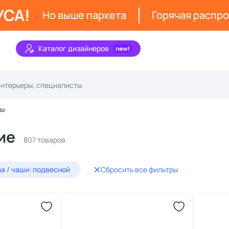
УСА!
Но выше паркета
Горячая распр
Каталог дизайнеров
зы
ие
807 товаров
за / чаши: подвесной
Сбросить все фильтры