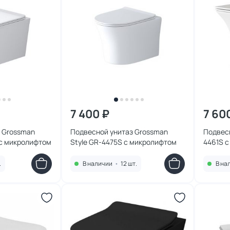
7 400 ₽
7 60
 Grossman
Подвесной унитаз Grossman
Подвес
 с микролифтом
Style GR-4475S с микролифтом
4461S 
.
В наличии
•
12 шт.
В на