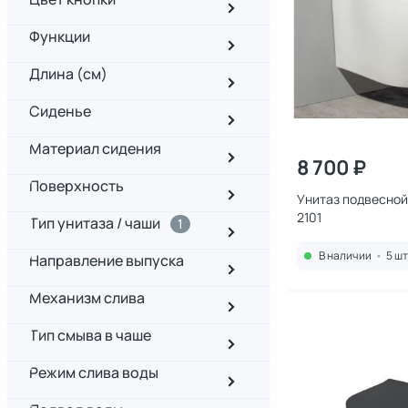
Функции
Длина (см)
Сиденье
Материал сидения
8 700 ₽
Поверхность
Унитаз подвесной
2101
Тип унитаза / чаши
1
В наличии
•
5 шт
Направление выпуска
Механизм слива
Тип смыва в чаше
Режим слива воды