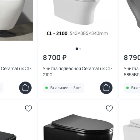
8 700 ₽
8 79
 CeramaLux CL-
Унитаз подвесной CeramaLux CL-
Унитаз 
2100
6855B0
.
В наличии
•
5 шт.
В на