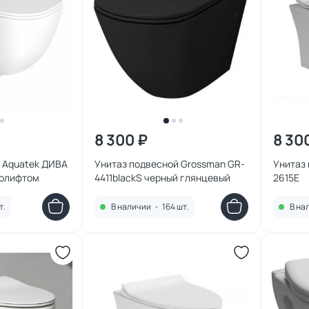
8 300 ₽
8 30
 Aquatek ДИВА
Унитаз подвесной Grossman GR-
Унитаз
ролифтом
4411blackS черный глянцевый
2615Е
т.
В наличии
•
164 шт.
В на