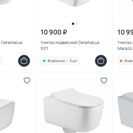
10 900 ₽
10 9
 CeramaLux
Унитаз подвесной CeramaLux
Унитаз
5171
Marazzi
.
В наличии
•
5 шт.
В на