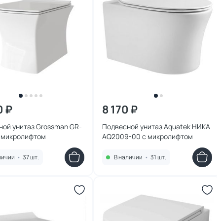
0 ₽
8 170 ₽
ной унитаз Grossman GR-
Подвесной унитаз Aquatek НИКА
с микролифтом
AQ2009-00 с микролифтом
личии
•
37 шт.
В наличии
•
31 шт.