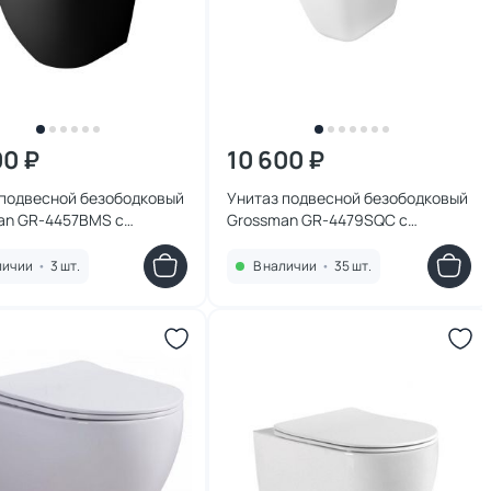
00 ₽
10 600 ₽
 подвесной безободковый
Унитаз подвесной безободковый
an GR-4457BMS с
Grossman GR-4479SQC с
ифтом, черный матовый
микролифтом, белый
личии
•
3 шт.
В наличии
•
35 шт.