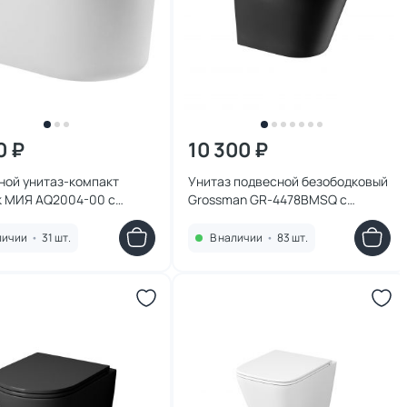
0 ₽
10 300 ₽
ной унитаз-компакт
Унитаз подвесной безободковый
k МИЯ AQ2004-00 с
Grossman GR-4478BMSQ с
ифтом
микролифтом, черный матовый
личии
•
31 шт.
В наличии
•
83 шт.