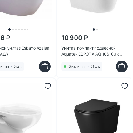
38 ₽
10 900 ₽
ой унитаз Esbano Azalea
Унитаз-компакт подвесной
ZALW
Aquatek ЕВРОПА AQ1106-00 с
микролифтом
личии
•
5 шт.
В наличии
•
31 шт.