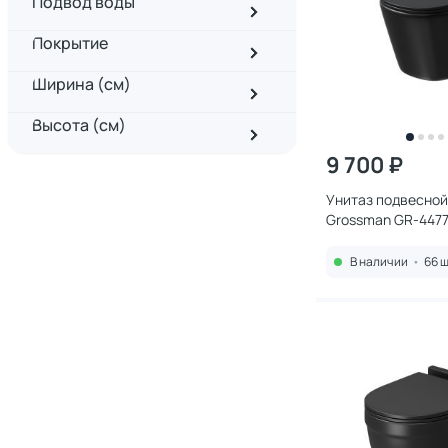
Подвод воды
Покрытие
Ширина (см)
Высота (см)
9 700 ₽
Унитаз подвесной
Grossman GR-447
микролифтом, че
В наличии
•
66 ш