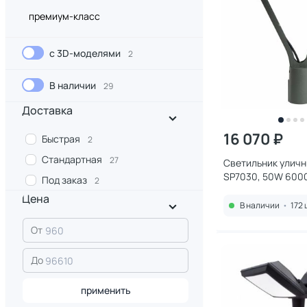
премиум-класс
с 3D-моделями
2
В наличии
29
Доставка
16 070 ₽
Быстрая
2
Стандартная
27
Светильник уличн
SP7030, 50W 600
Под заказ
2
серый 0,45 м 4875
Цена
В наличии
•
172 
От
До
применить