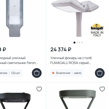
9 ₽
24 374 ₽
иодный уличный
Уличный фонарь на столб
ный светильник Feron
FUMAGALLI ROSA серый
 100W 5000K 230V, серый
4P2.000.G20.LYF1R
личии
•
124 шт.
В наличии
•
мало