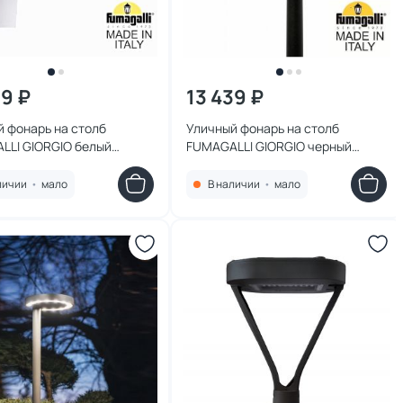
39 ₽
13 439 ₽
 фонарь на столб
Уличный фонарь на столб
LLI GIORGIO белый
FUMAGALLI GIORGIO черный
0.G10.WYF1R
4P2.000.G10.AYF1R
личии
•
мало
В наличии
•
мало