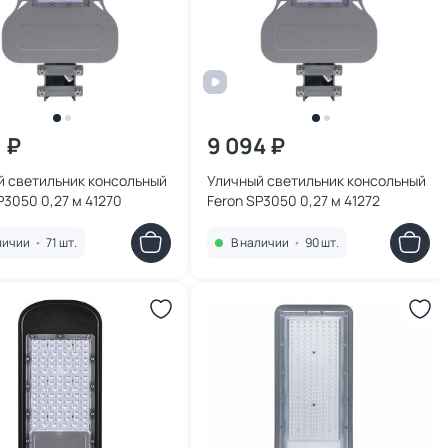
1 ₽
9 094 ₽
й светильник консольный
Уличный светильник консольный
P3050 0,27 м 41270
Feron SP3050 0,27 м 41272
личии
•
71 шт.
В наличии
•
90 шт.