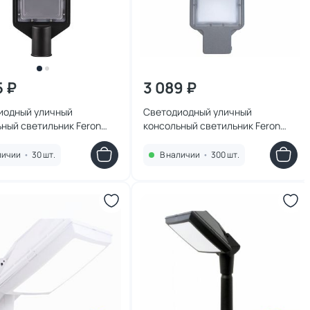
5 ₽
3 089 ₽
иодный уличный
Светодиодный уличный
ный светильник Feron
консольный светильник Feron
 32578
SP3023 120W 5000K 230V, серый
48966
личии
•
30 шт.
В наличии
•
300 шт.