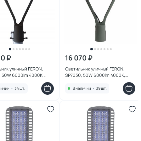
70 ₽
16 070 ₽
ьник уличный FERON,
Светильник уличный FERON,
, 50W 6000lm 4000K,
SP7030, 50W 6000lm 4000K,
0,45 м 48758
серый 0,45 м 48759
личии
•
34 шт.
В наличии
•
39 шт.