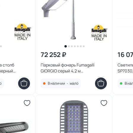
72 252 ₽
16 0
а столб
Парковый фонарь Fumagalli
Светил
черный
GIORGIO серый 4,2 м
SP7030
R
4P2.372.G10.LYF1R
черный 
о
В наличии
•
мало
В на