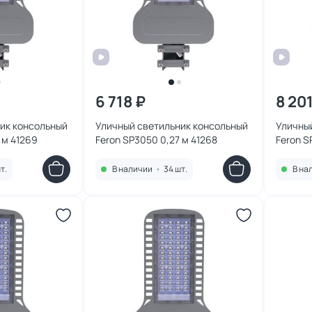
6 718 ₽
8 20
ик консольный
Уличный светильник консольный
Уличны
 м 41269
Feron SP3050 0,27 м 41268
Feron S
т.
В наличии
•
34 шт.
В на