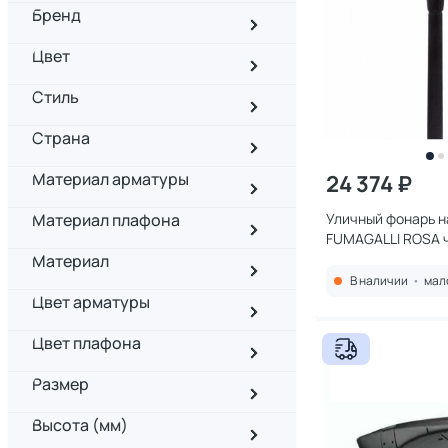
Бренд
Цвет
Стиль
Страна
Материал арматуры
24 374 ₽
Материал плафона
Уличный фонарь н
FUMAGALLI ROSA 
4P2.000.G20.AYF1
Материал
В наличии
•
мал
Цвет арматуры
Цвет плафона
Размер
Высота (мм)