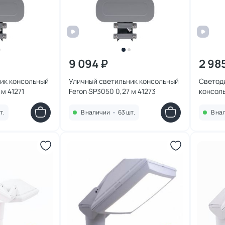
9 094 ₽
2 98
ик консольный
Уличный светильник консольный
Светод
 м 41271
Feron SP3050 0,27 м 41273
консоль
SP3033
т.
В наличии
•
63 шт.
В на