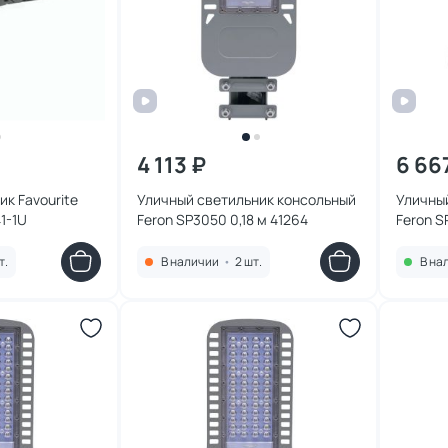
4 113 ₽
6 66
к Favourite
Уличный светильник консольный
Уличны
1-1U
Feron SP3050 0,18 м 41264
Feron S
т.
В наличии
•
2 шт.
В на