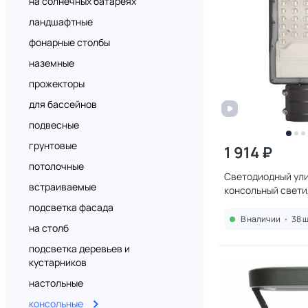
на солнечных батареях
ландшафтные
фонарные столбы
наземные
прожекторы
для бассейнов
подвесные
грунтовые
1 914 ₽
потолочные
Светодиодный ул
встраиваемые
консольный свети
SP3031 32576
подсветка фасада
В наличии
•
38 ш
на столб
подсветка деревьев и
кустарников
настольные
консольные