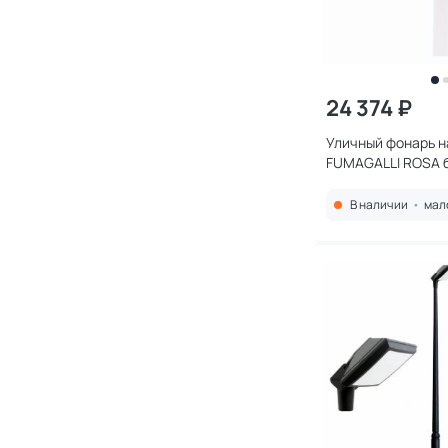
24 374 ₽
Уличный фонарь н
FUMAGALLI ROSA 
4P2.000.G20.WYF
В наличии
•
мал