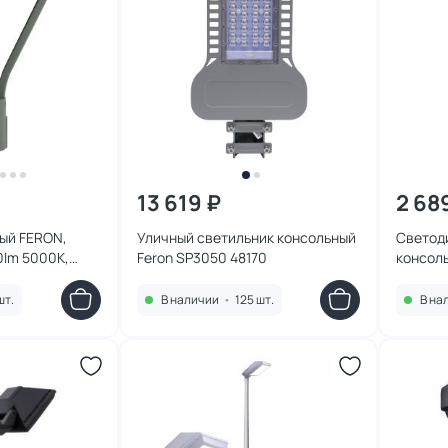
13 619 ₽
2 68
ый FERON,
Уличный светильник консольный
Светод
0lm 5000K,
Feron SP3050 48170
консоль
7
SP3022
48965
шт.
В наличии
•
125 шт.
В на