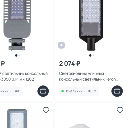
 ₽
2 074 ₽
й светильник консольный
Светодиодный уличный
P3050 0,14 м 41262
консольный светильник Feron
SP3032 32577
личии
•
1 шт.
В наличии
•
30 шт.