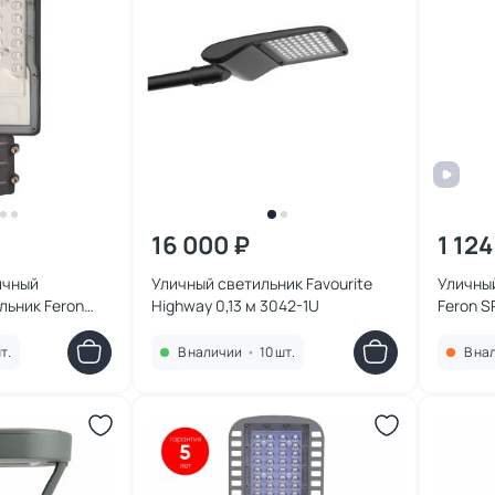
16 000 ₽
1 124
ичный
Уличный светильник Favourite
Уличны
льник Feron
Highway 0,13 м 3042-1U
Feron S
т.
В наличии
•
10 шт.
В на