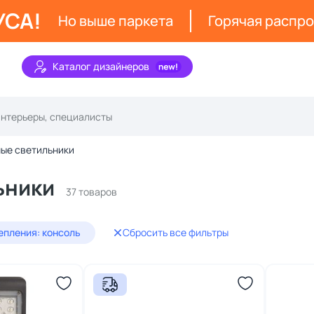
УСА!
Но выше паркета
Горячая распр
Каталог дизайнеров
ые светильники
ьники
37 товаров
епления: консоль
Сбросить все фильтры