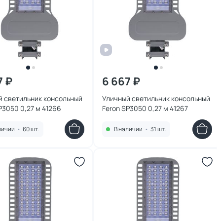
7 ₽
6 667 ₽
й светильник консольный
Уличный светильник консольный
P3050 0,27 м 41266
Feron SP3050 0,27 м 41267
личии
•
60 шт.
В наличии
•
31 шт.