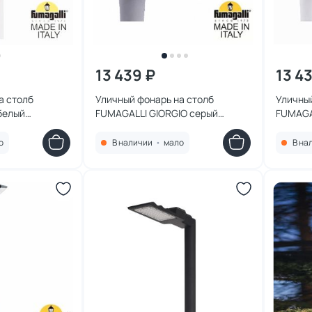
13 439 ₽
13 4
а столб
Уличный фонарь на столб
Уличный
белый
FUMAGALLI GIORGIO серый
FUMAGA
1R
4P2.000.G10.LYF1R
4P2.00
о
В наличии
•
мало
В на