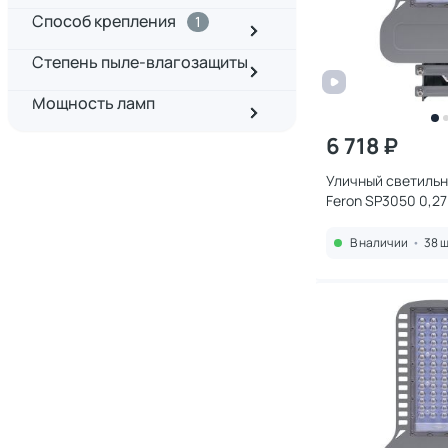
Способ крепления
1
Степень пыле-влагозащиты
Мощность ламп
6 718 ₽
Уличный светильн
Feron SP3050 0,27
В наличии
•
38 ш