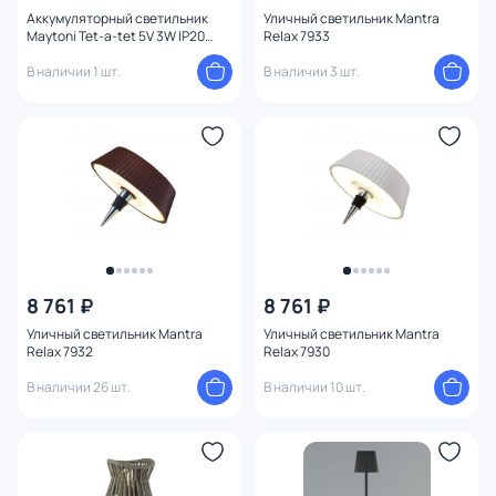
Аккумуляторный светильник
Уличный светильник Mantra
Назначение
Maytoni Tet-a-tet 5V 3W IP20
Relax 7933
3000K 0,32 м MOD104TL-3AGR3K
В наличии 1 шт.
В наличии 3 шт.
Форма плафона
Комплектация
Степень пыле-влагозащиты
Конструкция
8 761 ₽
8 761 ₽
Мощность ламп
Уличный светильник Mantra
Уличный светильник Mantra
Relax 7932
Relax 7930
В наличии 26 шт.
В наличии 10 шт.