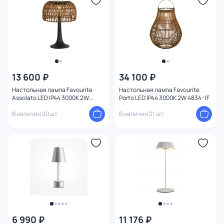
Высота (мм)
Ширина (мм)
Длина (мм)
13 600 ₽
34 100 ₽
Диаметр (мм)
Настольная лампа Favourite
Настольная лампа Favourite
Assolato LED IP44 3000К 2W
Porto LED IP44 3000К 2W 4834-1F
4833-1T
Количество ламп
В наличии 20 шт.
В наличии 21 шт.
Вид лампы
Цоколь
Цвет свечения
Управление
6 990 ₽
11 176 ₽