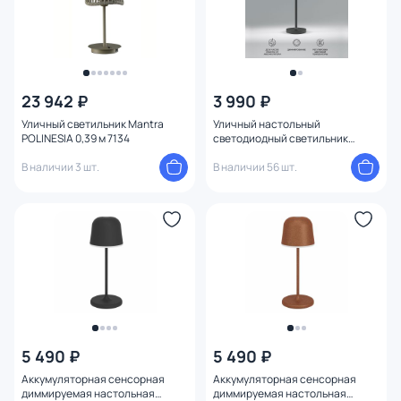
23 942 ₽
3 990 ₽
Уличный светильник Mantra
Уличный настольный
POLINESIA 0,39 м 7134
светодиодный светильник
Elektrostandard Mist 0,38 м
В наличии 3 шт.
TL70220
В наличии 56 шт.
5 490 ₽
5 490 ₽
Аккумуляторная сенсорная
Аккумуляторная сенсорная
диммируемая настольная
диммируемая настольная