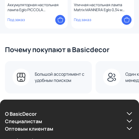
Аккумуляторная настольная
Уличная настольная лампа
лампа Eglo PICCOLA
Matrix MANNERA Eglo 0,34 м
диммируемая сенсорная 2W
900461
LED 2400K 3000K IP54 0,28 м
Под заказ
Под заказ
900925
Почему покупают в Basicdecor
Большой ассортимент с
Один к
удобным поиском
менед
О BasicDecor
Cпециалистам
Оптовым клиентам