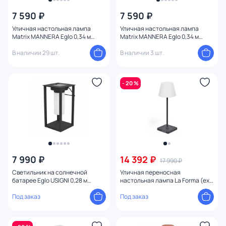
7 590 ₽
7 590 ₽
Уличная настольная лампа
Уличная настольная лампа
Matrix MANNERA Eglo 0,34 м
Matrix MANNERA Eglo 0,34 м
900457
900459
В наличии 29 шт.
В наличии 3 шт.
- 20 %
7 990 ₽
14 392 ₽
17 990 ₽
Светильник на солнечной
Уличная переносная
батарее Eglo USIGNI 0,28 м
настольная лампа La Forma (ex
901089
Julia Grup) Aluney 0,38 м BD-
Под заказ
2319988
Под заказ