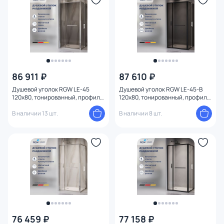
86 911 ₽
87 610 ₽
Душевой уголок RGW LE-45
Душевой уголок RGW LE-45-B
120х80, тонированный, профиль
120х80, тонированный, профиль
хром глянцевый
черный
В наличии 13 шт.
В наличии 8 шт.
76 459 ₽
77 158 ₽