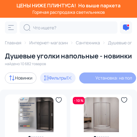
ЦЕНЫ НИЖЕ ПЛИНТУСА!
Но выше паркета
Фильтры
Горячая распродажа светильников
Установка: на пол
Категория:
Душевые ограждения, уголки и поддоны
Главная
Интернет-магазин
Сантехника
Душевые огра
Душевые уголки напольные - новинки
душевые поддоны
душевые двери
душевые уголки
найдено 10 682 товаров
Акции
179
Новинки
Фильтры
1
Установка: на пол
с 3D-моделями
14
- 10 %
В наличии
1499
Доставка
Цена