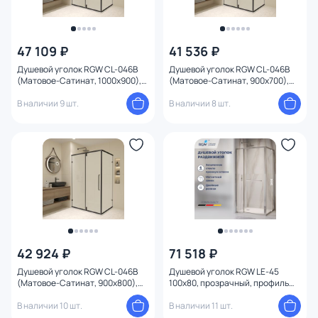
47 109 ₽
41 536 ₽
Душевой уголок RGW CL-046B
Душевой уголок RGW CL-046B
(Матовое-Сатинат, 1000x900),
(Матовое-Сатинат, 900x700),
профиль черный
профиль черный
В наличии 9 шт.
В наличии 8 шт.
42 924 ₽
71 518 ₽
Душевой уголок RGW CL-046B
Душевой уголок RGW LE-45
(Матовое-Сатинат, 900x800),
100x80, прозрачный, профиль
профиль черный
хром глянцевый
В наличии 10 шт.
В наличии 11 шт.