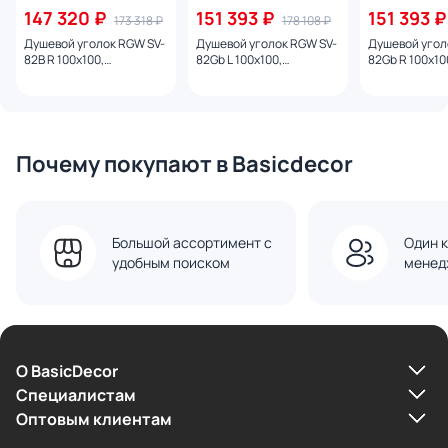
147 320 ₽
151 393 ₽
151 393 ₽
173 318 ₽
178 108 ₽
Душевой уголок RGW SV-
Душевой уголок RGW SV-
Душевой угол
82B R 100x100,
82Gb L 100x100,
82Gb R 100x10
прозрачный, профиль
прозрачный, профиль
прозрачный, 
черный
золото матовое
золото матов
Почему покупают в Basicdecor
Большой ассортимент с
Один к
удобным поиском
менед
О BasicDecor
Cпециалистам
Оптовым клиентам