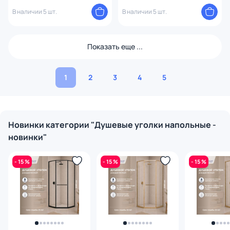
хром глянцевый
черный
В наличии 5 шт.
В наличии 5 шт.
Показать еще ...
1
2
3
4
5
Новинки категории "Душевые уголки напольные -
новинки"
- 15 %
- 15 %
- 15 %