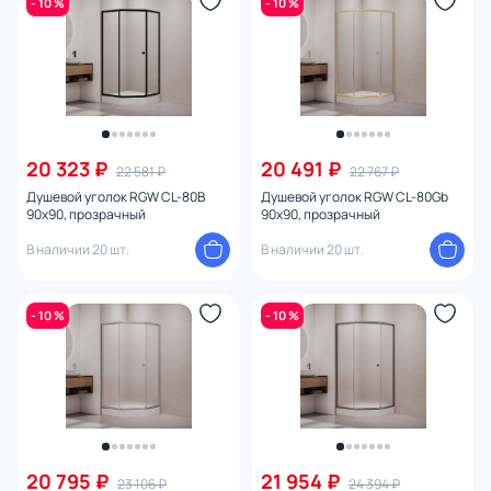
- 10 %
- 10 %
Сиденье
Поверхность
Конструкция дверей
20 323 ₽
20 491 ₽
22 581 ₽
22 767 ₽
Покрытие
Душевой уголок RGW CL-80B
Душевой уголок RGW CL-80Gb
90x90, прозрачный
90x90, прозрачный
Толщина полотна
В наличии 20 шт.
В наличии 20 шт.
Исполнение полотна двери
- 10 %
- 10 %
С дверцами
Установка
1
Поддон
20 795 ₽
21 954 ₽
23 106 ₽
24 394 ₽