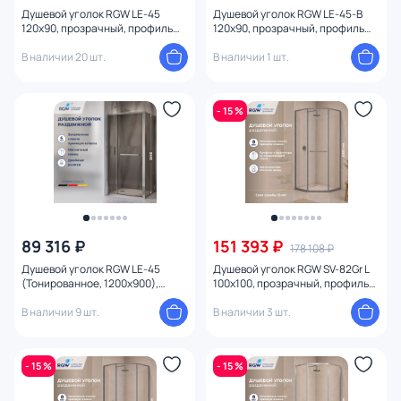
Душевой уголок RGW LE-45
Душевой уголок RGW LE-45-B
120x90, прозрачный, профиль
120x90, прозрачный, профиль
хром глянцевый
черный
В наличии 20 шт.
В наличии 1 шт.
- 15 %
89 316 ₽
151 393 ₽
178 108 ₽
Душевой уголок RGW LE-45
Душевой уголок RGW SV-82Gr L
(Тонированное, 1200x900),
100x100, прозрачный, профиль
профиль хром глянцевый
серый
В наличии 9 шт.
В наличии 3 шт.
- 15 %
- 15 %