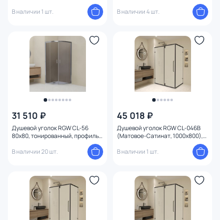
черный
хром глянец
В наличии 1 шт.
В наличии 4 шт.
31 510 ₽
45 018 ₽
Душевой уголок RGW CL-56
Душевой уголок RGW CL-046B
80х80, тонированный, профиль
(Матовое-Сатинат, 1000x800),
хром глянцевый
профиль черный
В наличии 20 шт.
В наличии 1 шт.