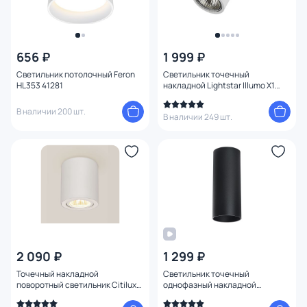
656 ₽
1 999 ₽
Светильник потолочный Feron
Светильник точечный
HL353 41281
накладной Lightstar Illumo X1
051026 белый
В наличии 200 шт.
В наличии 249 шт.
2 090 ₽
1 299 ₽
Точечный накладной
Светильник точечный
поворотный светильник Citilux
однофазный накладной
Дюрен CL538111
Lightstar Rullo HP16 214487
черный