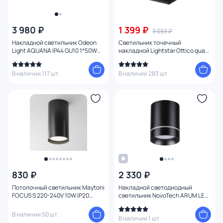
3 980 ₽
1 399 ₽
3 033 ₽
Накладной светильник Odeon
Светильник точечный
Light AQUANA IP44 GU10 1*50W
накладной Lightstar Ottico qua
220V 3572/1C
GU10/GZ10 214420 белый
В наличии 117 шт.
В наличии 283 шт.
830 ₽
2 330 ₽
Потолочный светильник Maytoni
Накладной светодиодный
FOCUS S 220-240V 10W IP20
светильник NovoTech ARUM LED
C052CL-01B
3000K 9W 357685 OVER
В наличии 50 шт.
В наличии 1 шт.