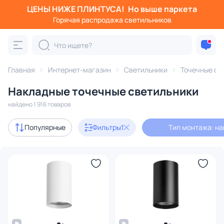
ЦЕНЫ НИЖЕ ПЛИНТУСА!
Но выше паркета
Фильтры
Горячая распродажа светильников
Тип монтажа: накладной
Категория:
Точечные светильники
Главная
Интернет-магазин
Светильники
Точечные св
Накладные точечные светильники
аиваемые светильники
накладные
споты
светодиодн
найдено 1 916 товаров
Акции
205
Популярные
Фильтры
1
Тип монтажа: н
с 3D-моделями
287
Дизайнерский свет
511
В наличии
1628
Доставка