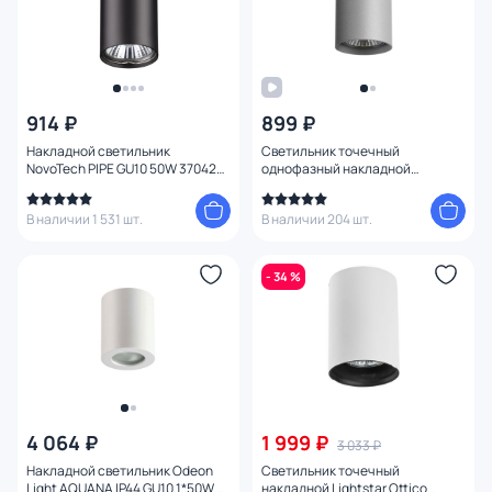
914 ₽
899 ₽
Накладной светильник
Светильник точечный
NovoTech PIPE GU10 50W 370420
однофазный накладной
OVER
Lightstar Rullo HP16 214439
серый
В наличии 1 531 шт.
В наличии 204 шт.
- 34 %
4 064 ₽
1 999 ₽
3 033 ₽
Накладной светильник Odeon
Светильник точечный
Light AQUANA IP44 GU10 1*50W
накладной Lightstar Ottico