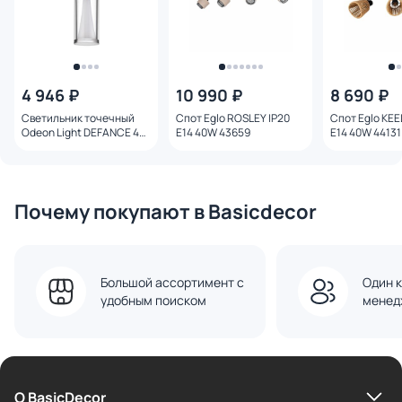
4 946 ₽
10 990 ₽
8 690 ₽
Светильник точечный
Спот Eglo ROSLEY IP20
Спот Eglo KEE
Odeon Light DEFANCE 4W
E14 40W 43659
E14 40W 44131
7144/4CL MIDCENT
Почему покупают в Basicdecor
Большой ассортимент с
Один к
удобным поиском
менед
О BasicDecor