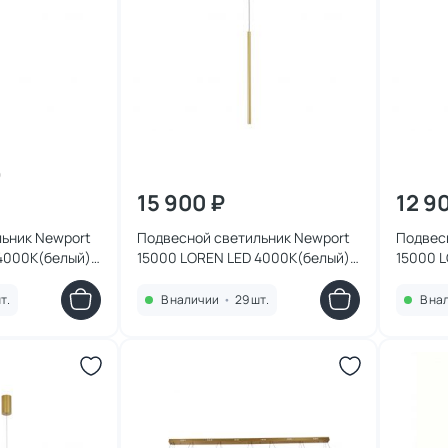
15 900 ₽
12 9
ьник Newport
Подвесной светильник Newport
Подвес
4000K(белый)
15000 LOREN LED 4000K(белый)
15000 L
 glossy
5W 15105N/S brass
4000К(
15106N/
т.
В наличии
•
29 шт.
В на