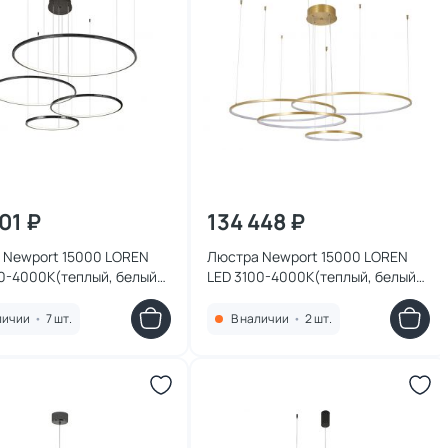
01 ₽
134 448 ₽
 Newport 15000 LOREN
Люстра Newport 15000 LOREN
0-4000К(теплый, белый)
LED 3100-4000К(теплый, белый)
104N/S black glossy
105W 15104N/S brass
личии
•
7 шт.
В наличии
•
2 шт.