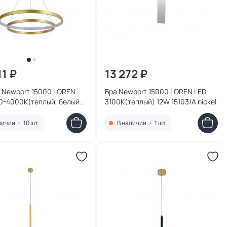
11 ₽
13 272 ₽
 Newport 15000 LOREN
Бра Newport 15000 LOREN LED
0-4000К(теплый, белый)
3100К(теплый) 12W 15103/A nickel
09N/S brass
личии
•
10 шт.
В наличии
•
1 шт.