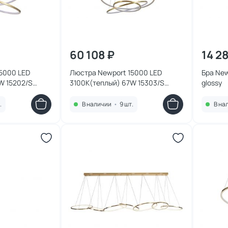
60 108 ₽
14 2
5000 LED
Люстра Newport 15000 LED
Бра New
W 15202/S
3100K(теплый) 67W 15303/S
glossy
brass
.
В наличии
•
9 шт.
В на