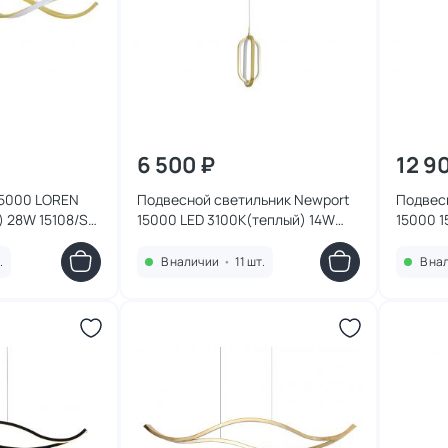
6 500 ₽
12 9
15000 LOREN
Подвесной светильник Newport
Подвес
) 28W 15108/S
15000 LED 3100K(теплый) 14W
15000 1
15107/S brass
.
В наличии
•
11 шт.
В на