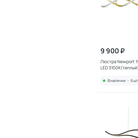
9 900 ₽
Люстра Newport 
LED 3100K(теплый
brass
В наличии
•
6 шт