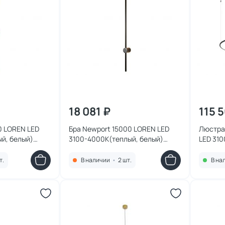
18 081 ₽
115 5
0 LOREN LED
Бра Newport 15000 LOREN LED
Люстра
й, белый)
3100-4000К(теплый, белый)
LED 310
ss
8,4W 15102N/A black glossy
105W 15
т.
В наличии
•
2 шт.
В на