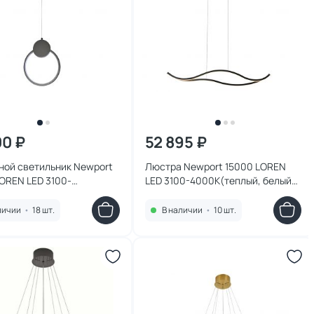
00 ₽
52 895 ₽
ной светильник Newport
Люстра Newport 15000 LOREN
OREN LED 3100-
LED 3100-4000К(теплый, белый)
теплый, белый) 10W
24W 15205N/S black glossy
S black glossy
личии
•
18 шт.
В наличии
•
10 шт.