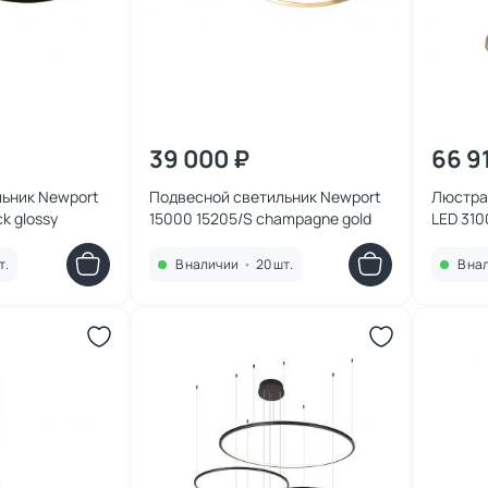
39 000 ₽
66 9
ьник Newport
Подвесной светильник Newport
Люстра
k glossy
15000 15205/S champagne gold
LED 310
52W 151
т.
В наличии
•
20 шт.
В на