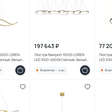
197 643 ₽
77 2
15000 LOREN
Люстра Newport 15000 LOREN
Люстра
еплый, белый)
LED 3100-4000К(теплый, белый)
LED 310
ss
100W 15207N/S brass
67W 153
т.
В наличии
•
4 шт.
В на