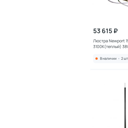
53 615 ₽
Люстра Newport 1
3100K(теплый) 38
champagne gold
В наличии
•
2 шт