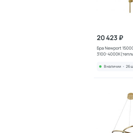
20 423 ₽
Бра Newport 1500
3100-4000К(теплы
8,4W 15102N/A bra
В наличии
•
26 ш