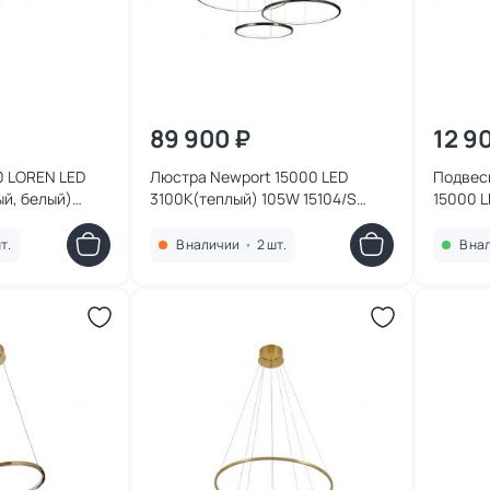
89 900 ₽
12 9
0 LOREN LED
Люстра Newport 15000 LED
Подвес
й, белый)
3100K(теплый) 105W 15104/S
15000 L
ss
black glossy
15105/S
т.
В наличии
•
2 шт.
В на