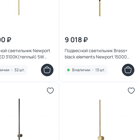
00 ₽
9 018 ₽
ной светильник Newport
Подвесной светильник Brass+
ED 3100K(теплый) 5W
black elements Newport 15000
 brass
LED 3100K(теплый) 5W 15110/S
brass
личии
•
32 шт.
В наличии
•
13 шт.