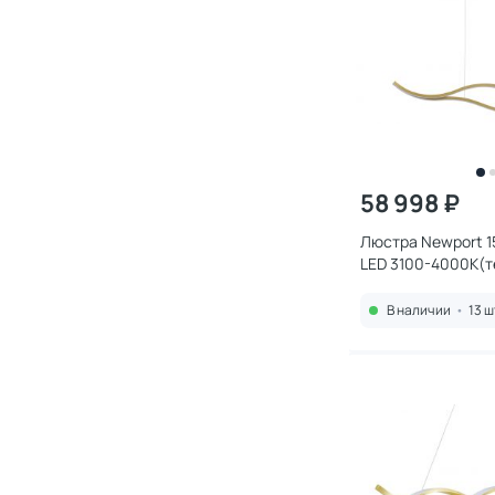
58 998 ₽
Люстра Newport 
LED 3100-4000К(т
24W 15205N/S bra
В наличии
•
13 ш