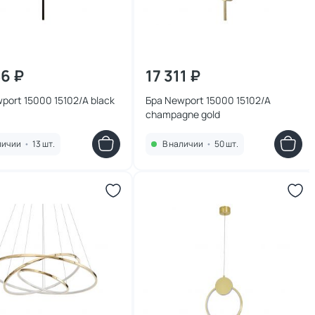
86 ₽
17 311 ₽
port 15000 15102/A black
Бра Newport 15000 15102/A
champagne gold
личии
•
13 шт.
В наличии
•
50 шт.