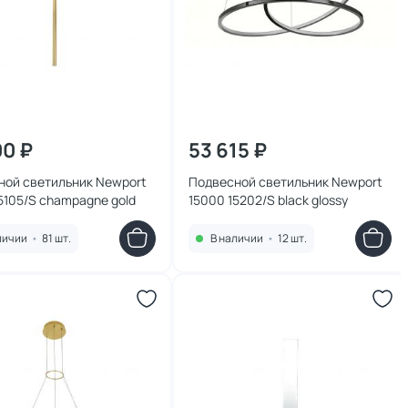
00 ₽
53 615 ₽
ной светильник Newport
Подвесной светильник Newport
5105/S champagne gold
15000 15202/S black glossy
личии
•
81 шт.
В наличии
•
12 шт.