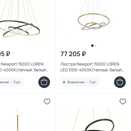
05 ₽
77 205 ₽
 Newport 15000 LOREN
Люстра Newport 15000 LOREN
0-4000К(теплый, белый)
LED 3100-4000К(теплый, белый)
03N/S black glossy
67W 15303N/S brass
личии
•
3 шт.
В наличии
•
7 шт.