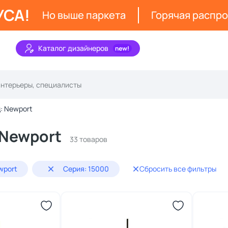
УСА!
Но выше паркета
Горячая распр
Каталог дизайнеров
: Newport
 Newport
33 товаров
wport
Серия: 15000
Сбросить все фильтры