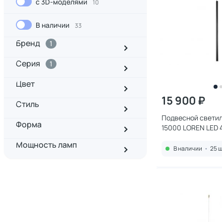
с 3D-моделями
10
В наличии
33
Бренд
1
Серия
1
Цвет
15 900 ₽
Стиль
Подвесной светил
Форма
15000 LOREN LED 
5W 15105N/S black
Мощность ламп
В наличии
•
25 ш