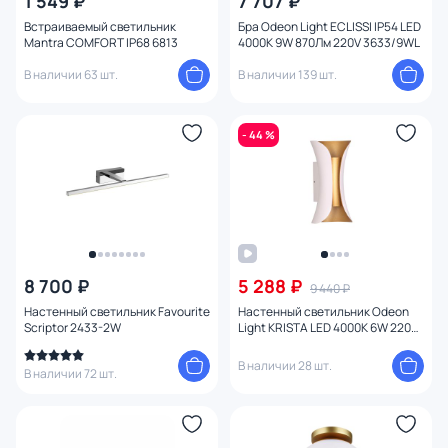
1 549 ₽
7 707 ₽
Мощность ламп
Встраиваемый светильник
Бра Odeon Light ECLISSI IP54 LED
Mantra COMFORT IP68 6813
4000K 9W 870Лм 220V 3633/9WL
В наличии 63 шт.
В наличии 139 шт.
- 44 %
8 700 ₽
5 288 ₽
9 440 ₽
Настенный светильник Favourite
Настенный светильник Odeon
Scriptor 2433-2W
Light KRISTA LED 4000K 6W 220V
IP54 3886/6WG
В наличии 28 шт.
В наличии 72 шт.