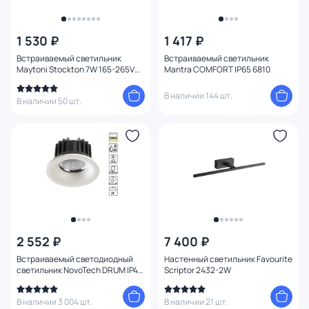
Цена
1 530 ₽
1 417 ₽
Встраиваемый светильник
Встраиваемый светильник
От
До
Maytoni Stockton 7W 165-265V
Mantra COMFORT IP65 6810
7W IP44 3000-6000K DL015-6-
L7W
В наличии 144 шт.
В наличии 50 шт.
Бренд
Цвет
Тип монтажа
Стиль
2 552 ₽
7 400 ₽
Страна
Встраиваемый светодиодный
Настенный светильник Favourite
светильник NovoTech DRUM IP44
Scriptor 2432-2W
LED 3000K 10W 357602 SPOT
Материал арматуры
В наличии 3 004 шт.
В наличии 21 шт.