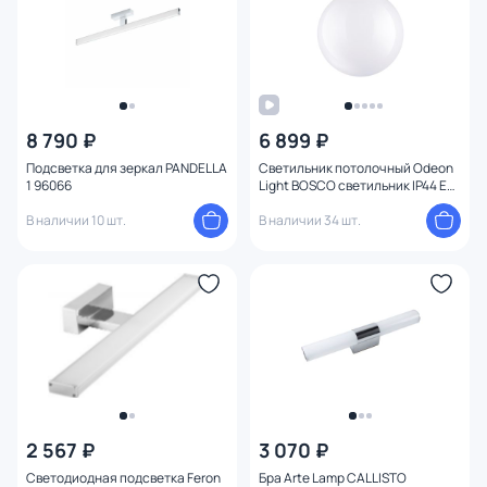
8 790 ₽
6 899 ₽
Подсветка для зеркал PANDELLA
Светильник потолочный Odeon
1 96066
Light BOSCO светильник IP44 E27
LED max 9W 4248/1C
В наличии 10 шт.
В наличии 34 шт.
2 567 ₽
3 070 ₽
Светодиодная подсветка Feron
Бра Arte Lamp CALLISTO