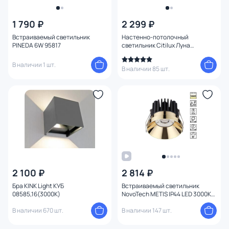
1 790 ₽
2 299 ₽
Встраиваемый светильник
Настенно-потолочный
PINEDA 6W 95817
светильник Citilux Луна
CL702161N
В наличии 1 шт.
В наличии 85 шт.
2 100 ₽
2 814 ₽
Бра KINK Light КУБ
Встраиваемый светильник
08585,16(3000K)
NovoTech METIS IP44 LED 3000К
10W 357909 SPOT
В наличии 670 шт.
В наличии 147 шт.