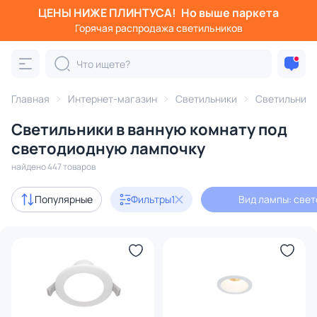
ЦЕНЫ НИЖЕ ПЛИНТУСА!
Но выше паркета
Фильтры
Горячая распродажа светильников
Вид лампы: светодиодная
Категория:
Светильники в ванную комнату
Главная
Интернет-магазин
Светильники
Светильники
Светильники в ванную комнату под
иваемые
поворотные
светодиодные
премиум-класс
светодиодную лампочку
найдено 447 товаров
Акции
36
Популярные
Фильтры
1
Вид лампы: све
с 3D-моделями
60
Дизайнерский свет
100
В наличии
334
Доставка