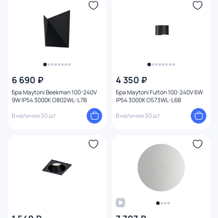
Форма
Форма плафона
Оформление
6 690 ₽
4 350 ₽
Функции
Бра Maytoni Beekman 100-240V
Бра Maytoni Fulton 100-240V 6W
9W IP54 3000K O802WL-L7B
IP54 3000K O573WL-L6B
Комплектация
В наличии 50 шт.
В наличии 50 шт.
Вид освещения
Степень пыле-влагозащиты
Тема
Конструкция