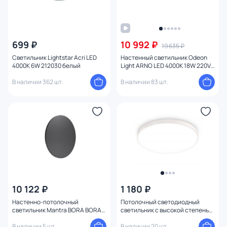
699 ₽
10 992 ₽
19 635 ₽
Светильник Lightstar Acri LED
Настенный светильник Odeon
4000K 6W 212030 белый
Light ARNO LED 4000K 18W 220V
IP44 3887/18WW
В наличии 362 шт.
В наличии 83 шт.
10 122 ₽
1 180 ₽
Настенно-потолочный
Потолочный светодиодный
светильник Mantra BORA BORA
светильник с высокой степенью
C0120
защиты IP54 Ambrella ORBITAL
В наличии 5 шт.
Air FZ1200
В наличии 20 шт.