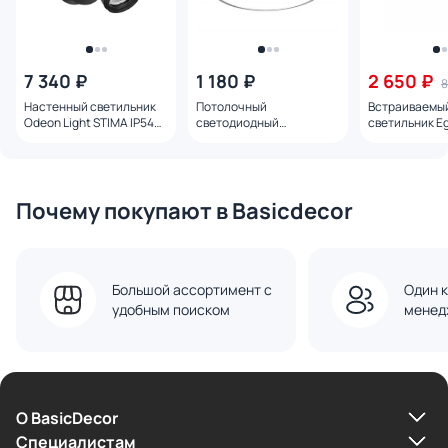
7 340 ₽
1 180 ₽
2 650 ₽
8
Настенный светильник
Потолочный
Встраиваемы
Odeon Light STIMA IP54
светодиодный
светильник Eg
LED 10W 4000K AC85-
светильник с высокой
900264
265V 6647/10WL
степенью защиты IP54
Ambrella FZ1204
Почему покупают в Basicdecor
Большой ассортимент с
Один к
удобным поиском
менед
О BasicDecor
Cпециалистам