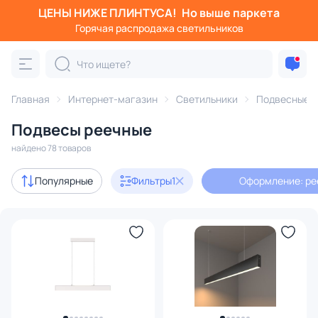
ЦЕНЫ НИЖЕ ПЛИНТУСА!
Но выше паркета
Фильтры
Горячая распродажа светильников
Оформление: реечные
Категория:
Подвесные светильники
Главная
Интернет-магазин
Светильники
Подвесные с
Подвесы реечные
подвесы
на круглом основании
найдено 78 товаров
Акции
15
Популярные
Фильтры
1
Оформление: ре
с 3D-моделями
15
Дизайнерский свет
35
В наличии
58
Доставка