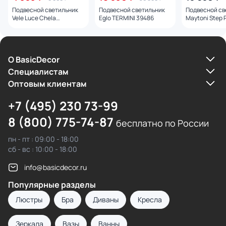
Подвесной светильник
Подвесной светильник
Подвесной св
Vele Luce Chela
Eglo TERMINI 39486
Maytoni Step 
VL10142P02
L23B4K
О BasicDecor
Cпециалистам
Оптовым клиентам
+7 (495) 230 73-99
8 (800) 775-74-87
бесплатно по России
пн - пт : 09:00 - 18:00
сб - вс : 10:00 - 18:00
info@basicdecor.ru
Популярные разделы
Люстры
Бра
Диваны
Кресла
Зеркала
Вазы
Ванны