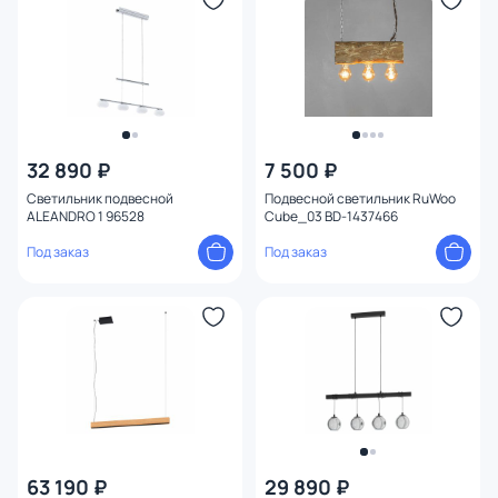
32 890 ₽
7 500 ₽
Светильник подвесной
Подвесной светильник RuWoo
ALEANDRO 1 96528
Cube_03 BD-1437466
Под заказ
Под заказ
63 190 ₽
29 890 ₽