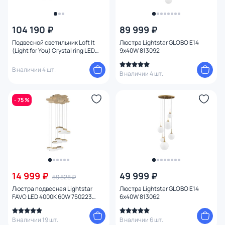
Цена
104 190 ₽
89 999 ₽
Подвесной светильник Loft It
Люстра Lightstar GLOBO E14
От
До
(Light for You) Crystal ring LED
9х40W 813092
3000K 129W 10135/3 Gold
В наличии 4 шт.
В наличии 4 шт.
Бренд
- 75 %
Цвет
Стиль
Страна
14 999 ₽
49 999 ₽
59 828 ₽
Материал арматуры
Люстра подвесная Lightstar
Люстра Lightstar GLOBO E14
FAVO LED 4000K 60W 750223
6х40W 813062
золото
Материал плафона
В наличии 19 шт.
В наличии 6 шт.