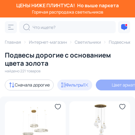
ЦЕНЫ НИЖЕ ПЛИНТУСА!
Но выше паркета
Фильтры
Горячая распродажа светильников
Цвет арматуры: золото
Категория:
Подвесные светильники
Главная
Интернет-магазин
Светильники
Подвесные с
Подвесы дорогие с основанием
подвесы
на круглом основании
цвета золота
найдено 221 товаров
Акции
39
Сначала дорогие
Фильтры
1
Цвет армат
с 3D-моделями
23
Дизайнерский свет
31
В наличии
184
Доставка