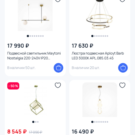
17 990 ₽
17 630 ₽
Подвесной светильник Maytoni
Люстра подвесная Aployt Barb
Nostalgia 220-240V IP20
LED 3000K APL.085.03.45
MOD048PL-02G
В наличии 50 шт.
В наличии 20 шт.
- 50 %
8 545 ₽
16 490 ₽
17 090 ₽