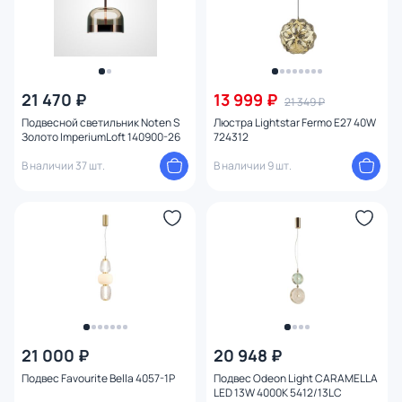
21 470 ₽
13 999 ₽
21 349 ₽
Подвесной светильник Noten S
Люстра Lightstar Fermo E27 40W
Золото ImperiumLoft 140900-26
724312
В наличии 37 шт.
В наличии 9 шт.
21 000 ₽
20 948 ₽
Подвес Favourite Bella 4057-1P
Подвес Odeon Light CARAMELLA
LED 13W 4000K 5412/13LC