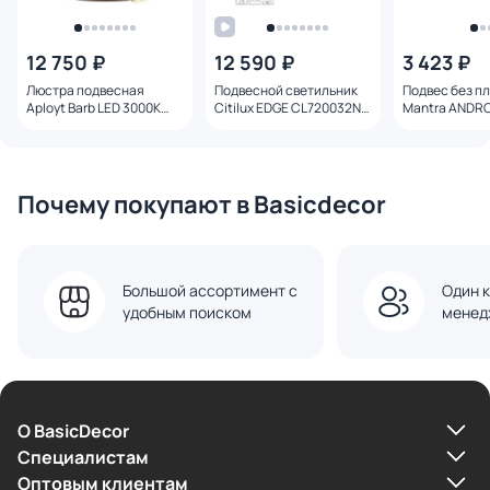
12 750 ₽
12 590 ₽
3 423 ₽
Люстра подвесная
Подвесной светильник
Подвес без п
Aployt Barb LED 3000K
Citilux EDGE CL720032N
Mantra ANDR
APL.085.03.30
LED Золотой
3000K(теплый
Почему покупают в Basicdecor
Большой ассортимент с
Один к
удобным поиском
менед
О BasicDecor
Cпециалистам
Оптовым клиентам