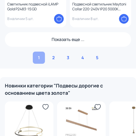
Светильник подвесной iLAMP
Подвесной светильник Maytoni
Gold P2483-1S GD
Collar 220-240V IP20 3000K
P069PL-L17G3K
В наличии 5 шт.
В наличии 8 шт.
Показать еще ...
1
2
3
4
5
Новинки категории "Подвесы дорогие с
основанием цвета золота"