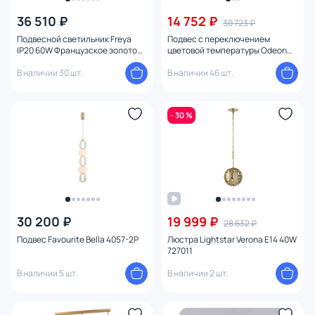
Количество ламп
36 510 ₽
14 752 ₽
30 723 ₽
Подвесной светильник Freya
Подвес с переключением
Вид лампы
IP20 60W Французское золото
цветовой температуры Odeon
FR5182PL-03FG
Light BERGI LED 15W 3000-4000-
В наличии 30 шт.
6000K 5079/15L
В наличии 46 шт.
Цоколь
- 30 %
Цвет свечения
Тип помещения
Назначение
30 200 ₽
19 999 ₽
Форма
28 632 ₽
Подвес Favourite Bella 4057-2P
Люстра Lightstar Verona E14 40W
727011
Вид рассеивателя
В наличии 5 шт.
В наличии 2 шт.
Форма плафона