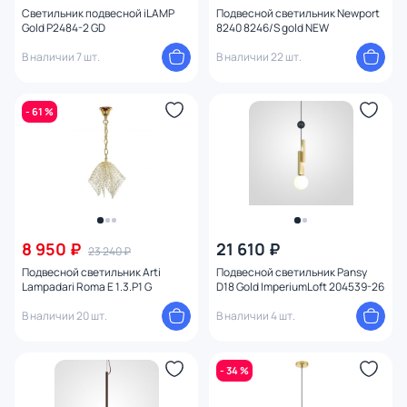
Светильник подвесной iLAMP
Подвесной светильник Newport
Gold P2484-2 GD
8240 8246/S gold NEW
В наличии 7 шт.
В наличии 22 шт.
- 61 %
8 950 ₽
21 610 ₽
23 240 ₽
Подвесной светильник Arti
Подвесной светильник Pansy
Lampadari Roma E 1.3.P1 G
D18 Gold ImperiumLoft 204539-26
В наличии 20 шт.
В наличии 4 шт.
- 34 %