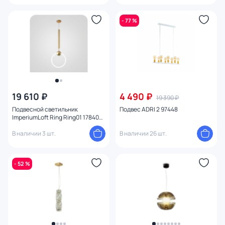
- 77 %
19 610 ₽
4 490 ₽
19 390 ₽
Подвесной светильник
Подвес ADRI 2 97448
ImperiumLoft Ring Ring01 178407-
26
В наличии 3 шт.
В наличии 26 шт.
- 52 %