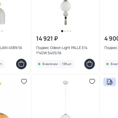
14 921 ₽
4 90
LIAN 4589/1A
Подвес Odeon Light PALLE E14
Подвес 
1*40W 5405/1A
т.
В наличии
•
138 шт.
В на