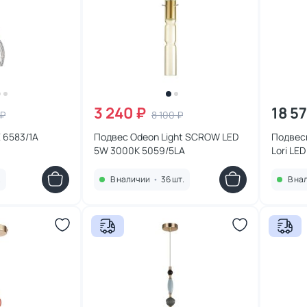
3 240 ₽
18 5
 ₽
8 100 ₽
 6583/1A
Подвес Odeon Light SCROW LED
Подвесн
5W 3000K 5059/5LA
Lori LE
.
В наличии
•
36 шт.
В на