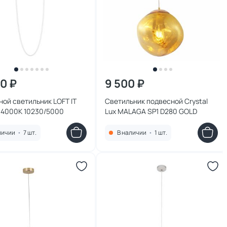
70 ₽
9 500 ₽
ой светильник LOFT IT
Светильник подвесной Crystal
D 4000K 10230/5000
Lux MALAGA SP1 D280 GOLD
личии
•
7 шт.
В наличии
•
1 шт.