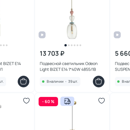
13 703 ₽
5 66
t BIZET E14
Подвесной светильник Odeon
Подвес 
/1
Light BIZET E14 1*40W 4855/1B
SUSPEN
шт.
В наличии
•
39 шт.
В на
- 60 %