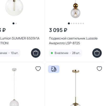
3 ₽
3 095 ₽
 Lumion SUMMER 6509/1A
Подвесной светильник Lussole
TIONI
Амарилло LSP-8725
личии
•
10 шт.
В наличии
•
28 шт.