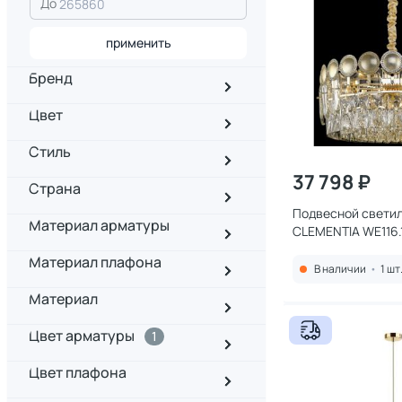
До
применить
Бренд
Цвет
Стиль
37 798 ₽
Страна
Подвесной светил
Материал арматуры
CLEMENTIA WE116.
Материал плафона
В наличии
•
1 шт
Материал
Цвет арматуры
1
Цвет плафона