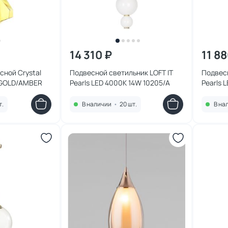
14 310 ₽
11 88
сной Crystal
Подвесной светильник LOFT IT
Подвесн
 GOLD/AMBER
Pearls LED 4000K 14W 10205/A
Pearls 
т.
В наличии
•
20 шт.
В на