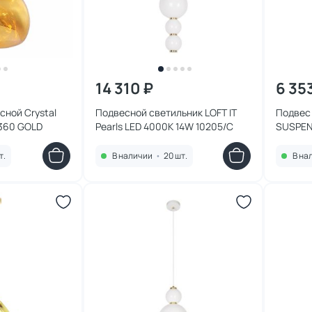
14 310 ₽
6 35
сной Crystal
Подвесной светильник LOFT IT
Подвес
360 GOLD
Pearls LED 4000K 14W 10205/C
SUSPEN
т.
В наличии
•
20 шт.
В на