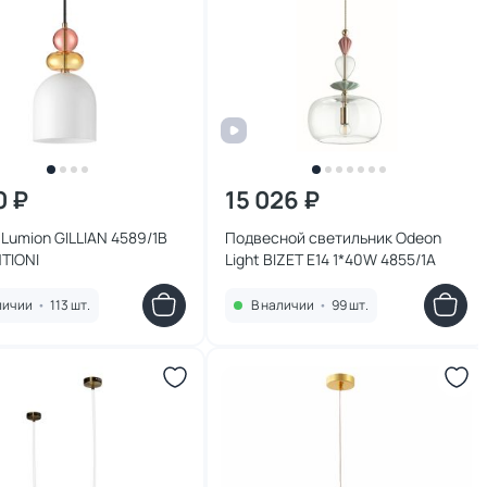
0 ₽
15 026 ₽
Lumion GILLIAN 4589/1B
Подвесной светильник Odeon
TIONI
Light BIZET E14 1*40W 4855/1A
личии
•
113 шт.
В наличии
•
99 шт.