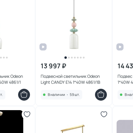
13 997 ₽
14 4
льник Odeon
Подвесной светильник Odeon
Подвес 
*40W 4861/1
Light CANDY E14 1*40W 4861/1B
1*40W 4
т.
В наличии
•
59 шт.
В на