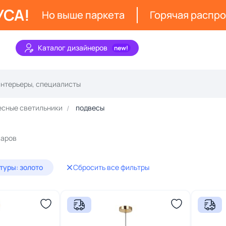
УСА!
Но выше паркета
Горячая распр
Каталог дизайнеров
сные светильники
подвесы
варов
туры: золото
Сбросить все фильтры