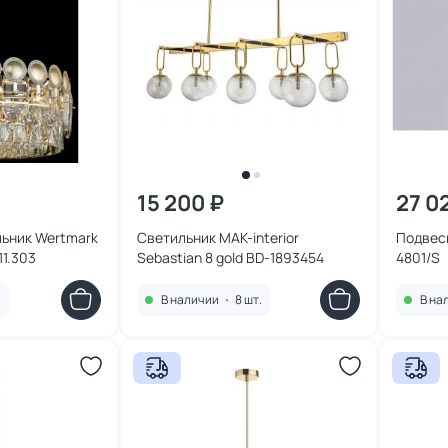
15 200 ₽
27 0
ьник Wertmark
Светильник MAK-interior
Подвес
11.303
Sebastian 8 gold BD-1893454
4801/S
.
В наличии
•
8 шт.
В на