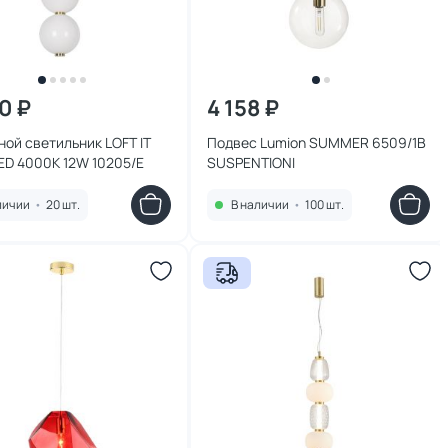
0 ₽
4 158 ₽
ой светильник LOFT IT
Подвес Lumion SUMMER 6509/1B
LED 4000K 12W 10205/E
SUSPENTIONI
личии
•
20 шт.
В наличии
•
100 шт.