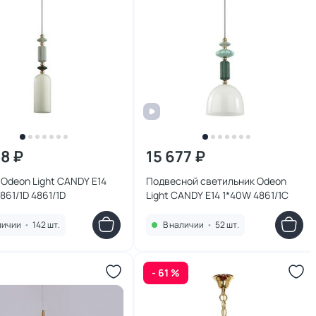
38 ₽
15 677 ₽
Odeon Light CANDY E14
Подвесной светильник Odeon
861/1D 4861/1D
Light CANDY E14 1*40W 4861/1C
личии
•
142 шт.
В наличии
•
52 шт.
- 61 %