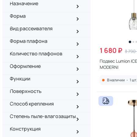
Назначение
Форма
Вид рассеивателя
Форма плафона
1 680 ₽
3 790
Количество плафонов
Подвес Lumion ICE
Оформление
MODERNI
Функции
В наличии
•
1 шт
Поверхность
Способ крепления
Степень пыле-влагозащиты
Конструкция