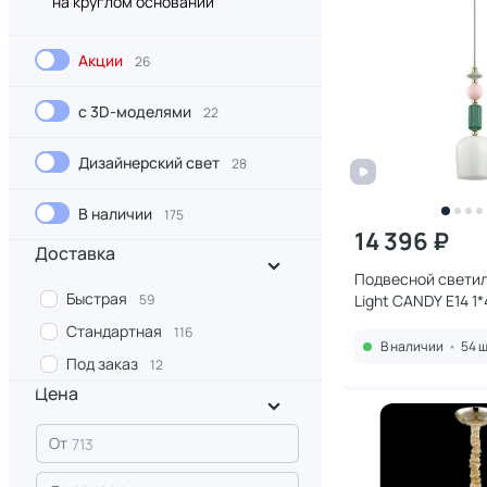
на круглом основании
Акции
26
с 3D-моделями
22
Дизайнерский свет
28
В наличии
175
14 396 ₽
Доставка
Подвесной свети
Быстрая
59
Light CANDY E14 1
Стандартная
116
В наличии
•
54 ш
Под заказ
12
Цена
От