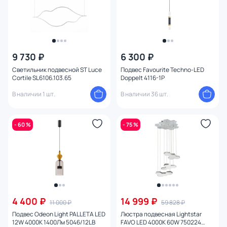
9 730 ₽
6 300 ₽
Светильник подвесной ST Luce
Подвес Favourite Techno-LED
Cortile SL6106.103.65
Doppelt 4116-1P
В наличии 1 шт.
В наличии 36 шт.
- 60 %
- 75 %
4 400 ₽
14 999 ₽
11 000 ₽
59 828 ₽
Подвес Odeon Light PALLETA LED
Люстра подвесная Lightstar
12W 4000К 1400Лм 5046/12LB
FAVO LED 4000K 60W 750224