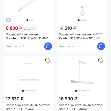
Функции
Способ крепления
8 880 ₽
14 310 ₽
22 292 ₽
Степень пыле-влагозащиты
Подвесной светильник
Подвесной светильник LOFT IT
NovoTech ITER LED 4000K 40W
Pearls LED 4000K 14W 10205/D
Конструкция
358161 OVER
В наличии 54 шт.
В наличии 20 шт.
Мощность ламп
13 630 ₽
16 990 ₽
Подвесной светильник Maytoni
Подвесной светильник Maytoni
Step P010PL-L23W4K
Step P010PL-L30W4K