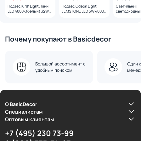
Подвес KINK Light Линн
Подвес Odeon Light
Светильник
LED 4000K(белый) 32W
JEMSTONE LED 5W 4000K
светодиодны
08258-100,19P
250Лм 5084/5L
Feron AL4035 
4000К, рассе
матовый в ал
корпусе, чер
1180*70*55мм
Почему покупают в Basicdecor
Большой ассортимент с
Один к
удобным поиском
менед
О BasicDecor
Cпециалистам
Оптовым клиентам
+7 (495) 230 73-99