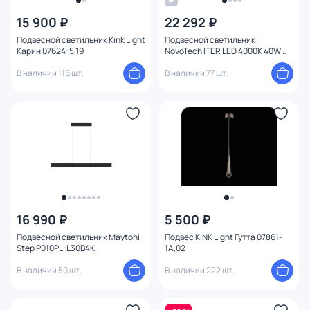
15 900 ₽
22 292 ₽
Цена
Подвесной светильник Kink Light
Подвесной светильник
Карин 07624-5,19
NovoTech ITER LED 4000K 40W
358160 OVER
От
До
В наличии 116 шт.
В наличии 77 шт.
Бренд
Цвет
Стиль
Страна
16 990 ₽
5 500 ₽
Подвесной светильник Maytoni
Подвес KINK Light Гутта 07861-
Step P010PL-L30B4K
1A,02
Материал арматуры
В наличии 50 шт.
В наличии 222 шт.
Материал плафона