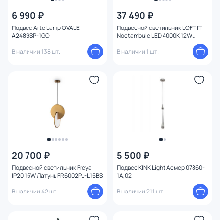
6 990 ₽
37 490 ₽
Подвес Arte Lamp OVALE
Подвесной светильник LOFT IT
A2489SP-1GO
Noctambule LED 4000K 12W
10193/M
В наличии 138 шт.
В наличии 1 шт.
20 700 ₽
5 500 ₽
Подвесной светильник Freya
Подвес KINK Light Асмер 07860-
IP20 15W Латунь FR6002PL-L15BS
1A,02
В наличии 42 шт.
В наличии 211 шт.