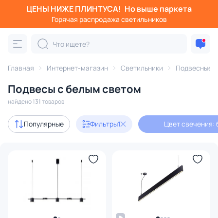
ЦЕНЫ НИЖЕ ПЛИНТУСА!
Но выше паркета
Фильтры
Горячая распродажа светильников
Цвет свечения: белый
Категория:
Подвесные светильники
Главная
Интернет-магазин
Светильники
Подвесные с
Подвесы с белым светом
подвесы
на круглом основании
найдено 131 товаров
Акции
30
Популярные
Фильтры
1
Цвет свечения: 
с 3D-моделями
25
Дизайнерский свет
15
В наличии
108
Доставка