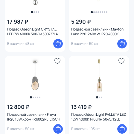
17 987 ₽
5 290 ₽
Подвес Odeon Light CRYSTAL
Подвесной светильник Maytoni
LED 7W 4000K 300Лм 5007/7LA
Luna 220-240V W IP20 4000K
P039PL-5W4K-10-B
В наличии 48 шт.
В наличии 50 шт.
12 800 ₽
13 419 ₽
Подвесной светильник Freya
Подвес Odeon Light PALLETA LED
IP20 15W Хром FR6002PL-L15CH
12W 4000К 1400Лм 5045/12LB
В наличии 50 шт.
В наличии 103 шт.