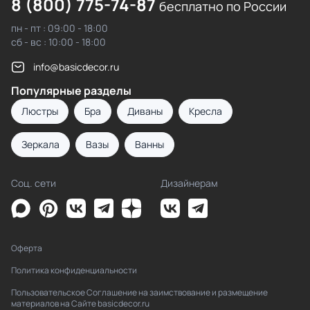
8 (800) 775-74-87
бесплатно по России
пн - пт : 09:00 - 18:00
сб - вс : 10:00 - 18:00
info@basicdecor.ru
Популярные разделы
Люстры
Бра
Диваны
Кресла
Зеркала
Вазы
Ванны
Соц. сети
Дизайнерам
Оферта
Политика конфиденциальности
Пользовательское Соглашение на заимствование и размещение
материалов на Сайте basicdecor.ru