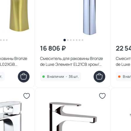
16 806 ₽
22 5
ковины Bronze
Смеситель для раковины Bronze
Смесите
EL02XGB
de Luxe Элемент EL21CB хром/
de Luxe
черный
т.
В наличии
•
36 шт.
В на