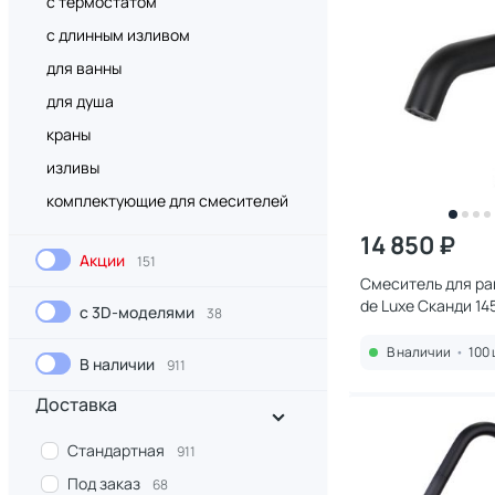
с термостатом
с длинным изливом
для ванны
для душа
краны
изливы
комплектующие для смесителей
14 850 ₽
Акции
151
Смеситель для ра
de Luxe Сканди 14
с 3D-моделями
38
матовый
В наличии
•
100 
В наличии
911
Доставка
Стандартная
911
Под заказ
68