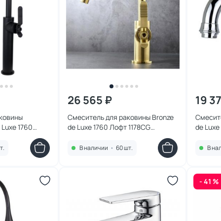
26 565 ₽
19 3
аковины
Смеситель для раковины Bronze
Смесите
 Luxe 1760
de Luxe 1760 Лофт 1178CG
de Luxe
ный матовый
матовое золото
т.
В наличии
•
60 шт.
В на
- 41 %