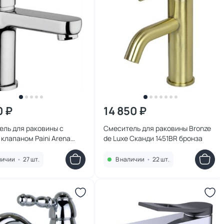
0 ₽
14 850 ₽
ель для раковины с
Смеситель для раковины Bronze
клапаном Paini Arena
de Luxe Сканди 1451BR бронза
1FTKM
личии
•
27 шт.
В наличии
•
22 шт.