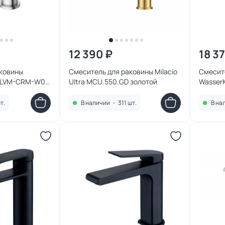
12 390 ₽
18 3
аковины
Смеситель для раковины Milacio
Смесит
E-LVM-CRM-W0
Ultra MCU.550.GD золотой
WasserK
т.
В наличии
•
311 шт.
В на