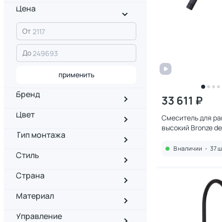
Цена
От
До
применить
Бренд
33 611 ₽
Цвет
Смеситель для р
высокий Bronze de
Тип монтажа
Лофт 3352SB чер
В наличии
•
37 ш
Стиль
Страна
Материал
Управление