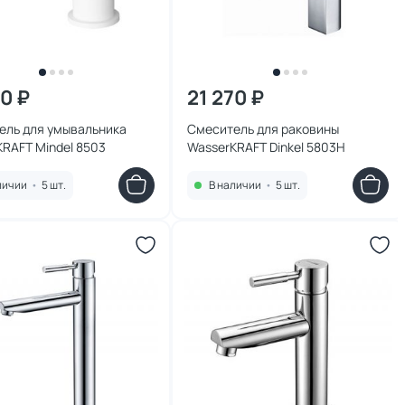
70 ₽
21 270 ₽
ель для умывальника
Смеситель для раковины
RAFT Mindel 8503
WasserKRAFT Dinkel 5803H
личии
•
5 шт.
В наличии
•
5 шт.