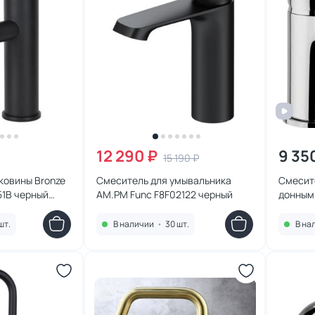
12 290 ₽
9 35
15 190 ₽
ковины Bronze
Смеситель для умывальника
Смесит
51B черный
AM.PM Func F8F02122 черный
донным 
92CR21
шт.
В наличии
•
30 шт.
В на