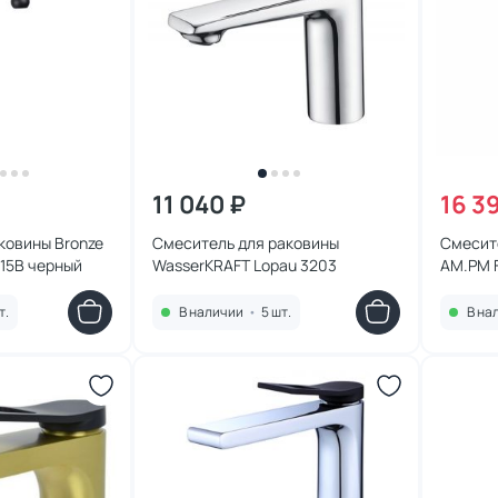
11 040 ₽
16 3
ковины Bronze
Смеситель для раковины
Смесит
015B черный
WasserKRAFT Lopau 3203
AM.PM 
т.
В наличии
•
5 шт.
В на