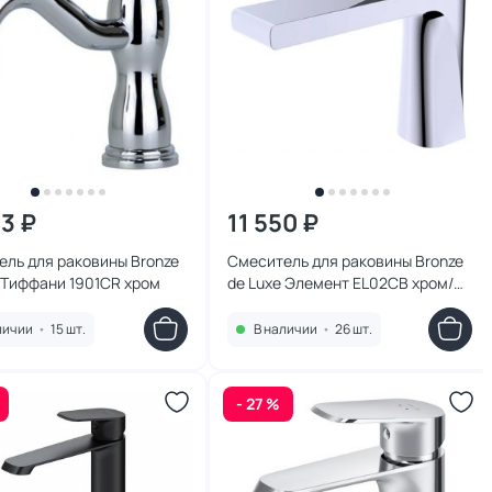
73 ₽
11 550 ₽
ль для раковины Bronze
Смеситель для раковины Bronze
 Тиффани 1901CR хром
de Luxe Элемент EL02CB хром/
черный
личии
•
15 шт.
В наличии
•
26 шт.
- 27 %