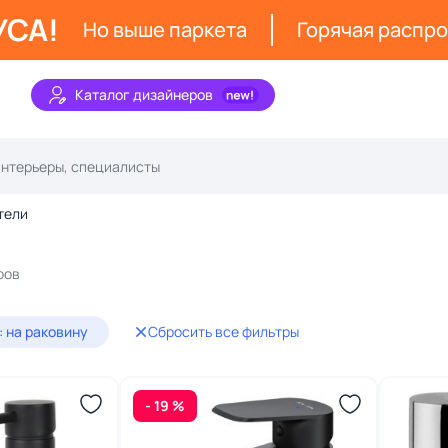
УСА!
Но выше паркета
Горячая распр
Каталог дизайнеров
тели
ров
: на раковину
Сбросить все фильтры
- 19 %