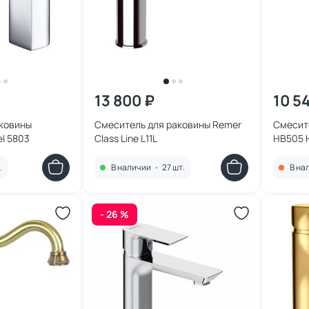
13 800 ₽
10 5
аковины
Смеситель для раковины Remer
Смесите
l 5803
Class Line L11L
HB505 
.
В наличии
•
27 шт.
В на
- 26 %