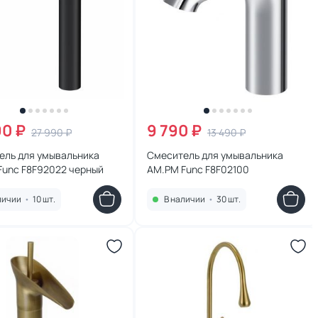
90 ₽
9 790 ₽
27 990 ₽
13 490 ₽
ель для умывальника
Смеситель для умывальника
Func F8F92022 черный
AM.PM Func F8F02100
личии
•
10 шт.
В наличии
•
30 шт.