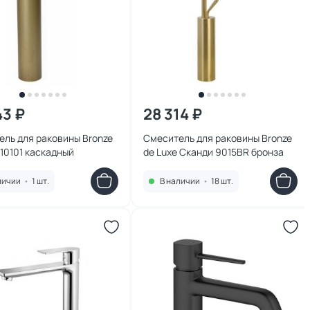
43 ₽
28 314 ₽
ль для раковины Bronze
Смеситель для раковины Bronze
 10101 каскадный
de Luxe Сканди 9015BR бронза
личии
•
1 шт.
В наличии
•
18 шт.