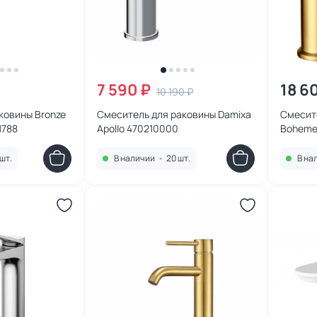
7 590 ₽
18 6
10 190 ₽
ковины Bronze
Cмеситель для раковины Damixa
Смесит
1788
Apollo 470210000
Boheme 
MG зол
шт.
В наличии
•
20 шт.
В на