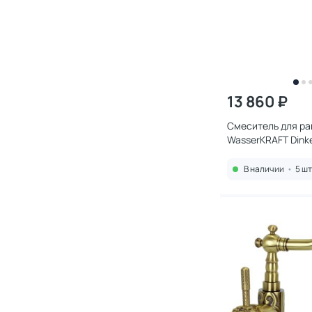
13 860 ₽
Смеситель для р
WasserKRAFT Dinke
В наличии
•
5 шт