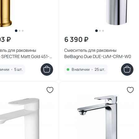
03 ₽
6 390 ₽
ель для раковины
Смеситель для раковины
SPECTRE Matt Gold 451-
BelBagno Due DUE-LVM-CRM-W0
ото матовое
личии
•
5 шт.
В наличии
•
25 шт.