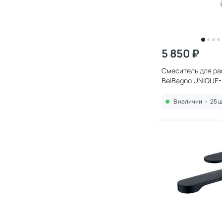
5 850 ₽
Смеситель для р
BelBagno UNIQU
Хром
В наличии
•
25 ш