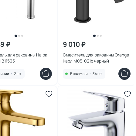
49 ₽
9 010 ₽
ль для раковины Haiba
Смеситель для раковины Orange
HB11505
Карл M05-021b черный
личии
•
2 шт.
В наличии
•
34 шт.