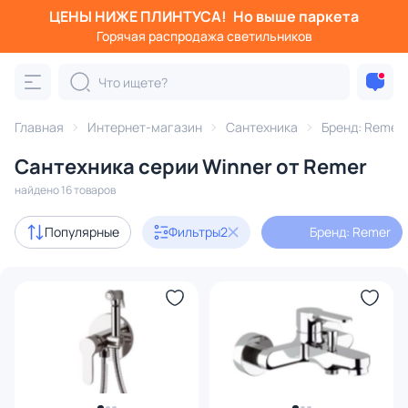
ЦЕНЫ НИЖЕ ПЛИНТУСА!
Но выше паркета
Фильтры
Горячая распродажа светильников
Бренд: Remer
Серия: Winner
Категория:
Вся сантехника
Главная
Интернет-магазин
Сантехника
Бренд: Remer
Ванны
Унитазы
Раковины
Смесители
Душ
Сантехника серии Winner от Remer
найдено 16 товаров
В наличии
15
Популярные
Фильтры
2
Бренд: Remer
Цена
От
До
Бренд
1