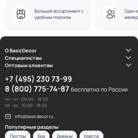
Большой ассортимент с
Один к
удобным поиском
менед
О BasicDecor
Cпециалистам
Оптовым клиентам
+7 (495) 230 73-99
8 (800) 775-74-87
бесплатно по России
пн - пт : 09:00 - 18:00
сб - вс : 10:00 - 18:00
info@basicdecor.ru
Популярные разделы
Люстры
Бра
Диваны
Кресла