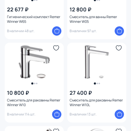
Серия
1
22 677 ₽
12 800 ₽
Стиль
Гигиенический комплект Remer
Смеситель для ванны Remer
Winner W65
Winner W05
В наличии 48 шт.
В наличии 97 шт.
Материал
Форма
10 800 ₽
27 400 ₽
Смеситель для раковины Remer
Смеситель для раковины Remer
Winner W10
Winner W10L
В наличии 114 шт.
В наличии 13 шт.