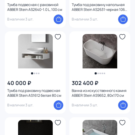
Тумба подвесная с раковиной
Тумба под раковину напольная
ABBER Stein AS2640-1.0 L, 100 см
ABBER Stein AS2631 черная 106
см
В наличии 3 шт.
В наличии 3 шт.
40 000 ₽
302 400 ₽
Тумба под раковину подвесная
Ванна из искусственного камня
ABBER Stein AS1612 белая 80 см
ABBER Stein AS9652, 80x170 см
В наличии 3 шт.
В наличии 3 шт.