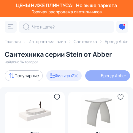
ЦЕНЫ НИЖЕ ПЛИНТУСА!
Но выше паркета
Фильтры
Горячая распродажа светильников
Бренд: Abber
Серия: Stein
Категория:
Вся сантехника
Главная
Интернет-магазин
Сантехника
Бренд: Abber
Ванны
Унитазы
Раковины
Смесители
Душ
Сантехника серии Stein от Abber
найдено 94 товаров
В наличии
58
Популярные
Фильтры
2
Бренд: Abber
Цена
От
До
Бренд
1