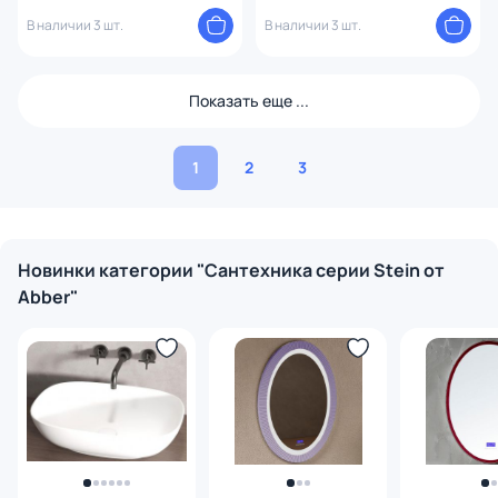
см
см
В наличии 3 шт.
В наличии 3 шт.
Показать еще ...
1
2
3
Новинки категории "Сантехника серии Stein от
Abber"