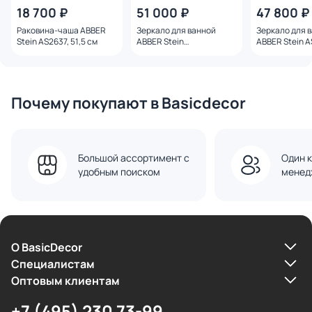
18 700 ₽
51 000 ₽
47 800 ₽
Раковина-чаша ABBER
Зеркало для ванной
Зеркало для 
Stein AS2637, 51,5 см
ABBER Stein
ABBER Stein A
AS6601Violett, с
подсветкой, 
подсветкой, фиолетовое
Почему покупают в Basicdecor
Большой ассортимент с
Один к
удобным поиском
менед
О BasicDecor
Cпециалистам
Оптовым клиентам
+7 (495) 230 73-99