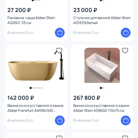
Серия
1
27 200 ₽
23 000 ₽
Цвет
Раковина-чаша Abber Stein
Стульчик для ванной Abber Stein
AS2601, 55 см
AS1639 белый
В наличии 3 шт.
В наличии 3 шт.
Материал
Форма
Поверхность
142 000 ₽
267 800 ₽
Ванна из искусственного камня
Ванна из искусственного камня
Abber Frankfurt AM9941MS
Abber Stein AS9602 170х75 см
170х75 см, песочная матовая
В наличии 3 шт.
В наличии 3 шт.