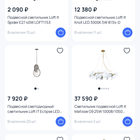
Вид лампы
2 090 ₽
12 380 ₽
Подвесной светильник Loft It
Подвесной светильник Loft It
Цоколь
Spider E27 40W LOFT1153
Knot LED 3000K 5W 8134-D
В наличии 15 шт.
В наличии 11 шт.
Цвет свечения
Тип помещения
Назначение
Форма
7 920 ₽
37 590 ₽
Вид рассеивателя
Подвесной светодиодный
Светильник подвесной Loft It
светильник Loft IT Eclipse LED
Matisse G9 25W 10008/1050
Форма плафона
3000K 22W 9970P
white
В наличии 20 шт.
В наличии 2 шт.
Количество плафонов