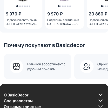
9 970 ₽
9 970 ₽
20 860 ₽
Подвесной светильник
Подвесной светильник
Подвесной св
LOFT IT Clizia 36W E27
LOFT IT Clizia 36W E27
LOFT IT Clizia
10231/530 Black
10231/530 Purple
10593/420 Bla
Почему покупают в Basicdecor
Большой ассортимент с
Один к
удобным поиском
менед
О BasicDecor
Cпециалистам
Оптовым клиентам