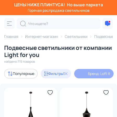
ЦЕНЫ НИЖЕ ПЛИНТУСА!
Но выше паркета
Фильтры
Горячая распродажа светильников
Бренд: Loft It
Категория:
Подвесные светильники
Главная
Интернет-магазин
Светильники
Подвесные с
Подвесные светильники от компании
шары
подвесы
одиночные
светодиодные
ли
Light for you
найдено 715 товаров
Акции
189
Популярные
Фильтры
1
Бренд: Loft It
с 3D-моделями
30
Дизайнерский свет
71
В наличии
705
Доставка