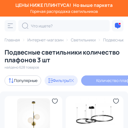
ЦЕНЫ НИЖЕ ПЛИНТУСА!
Но выше паркета
Фильтры
Горячая распродажа светильников
Количество плафонов: 3
Категория:
Подвесные светильники
Главная
Интернет-магазин
Светильники
Подвесные с
Подвесные светильники количество
шары
подвесы
одиночные
светодиодные
ли
плафонов 3 шт
найдено 628 товаров
Акции
133
Популярные
Фильтры
1
Количество плаф
с 3D-моделями
32
Дизайнерский свет
181
В наличии
447
Доставка