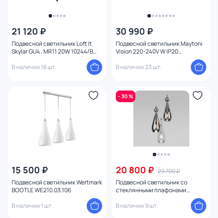
21 120 ₽
30 990 ₽
Подвесной светильник Loft It
Подвесной светильник Maytoni
Skylar GU4 , MR11 20W 10244/B
Vision 220-240V W IP20
Black
MOD411PL-03G
В наличии 16 шт.
В наличии 23 шт.
- 30 %
15 500 ₽
20 800 ₽
29 700 ₽
Подвесной светильник Wertmark
Подвесной светильник со
BOOTLE WE210.03.106
стеклянными плафонами
Eurosvet 50202/3 Ilario хром
В наличии 1 шт.
В наличии 9 шт.