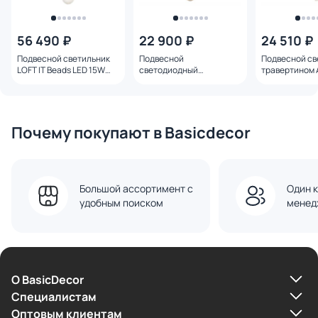
56 490 ₽
22 900 ₽
24 510 ₽
Подвесной светильник
Подвесной
Подвесной св
LOFT IT Beads LED 15W
светодиодный
травертином 
3000К 10530/3P
светильник Ambrella LH
G9 28W LH753
3000K 19W LH53143
Почему покупают в Basicdecor
Большой ассортимент с
Один к
удобным поиском
менед
О BasicDecor
Cпециалистам
Оптовым клиентам