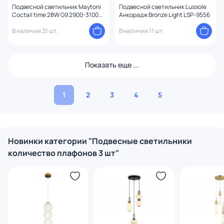
Подвесной светильник Maytoni
Подвесной светильник Lussole
Coctail time 28W G9 2900-3100К
Анкорадж Bronze Light LSP-9556
(теплый) MOD325PL-03G
В наличии 21 шт.
В наличии 11 шт.
Показать еще ...
1
2
3
4
5
Новинки категории "Подвесные светильники
количество плафонов 3 шт"