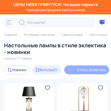
ЦЕНЫ НИЖЕ ПЛИНТУСА!
Но выше паркета
Фильтры
Горячая распродажа светильников
Стиль: эклектика
Категория:
Настольные лампы
Главная
Интернет-магазин
Светильники
Настольные
Настольные лампы в стиле эклектика
светодиодные
офисные
с абажуром
декоративн
- новинки
найдено 27 товаров
с 3D-моделями
1
Новинки
Фильтры
1
Стиль: эклектика
Дизайнерский свет
13
В наличии
20
Доставка
Цена