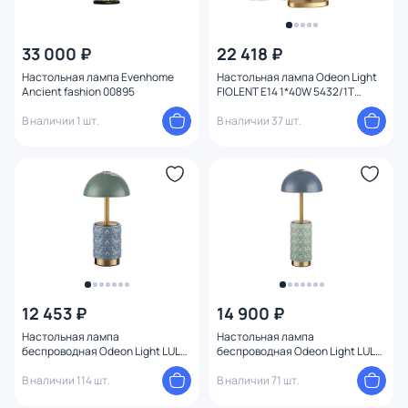
От
До
33 000 ₽
22 418 ₽
Настольная лампа Evenhome
Настольная лампа Odeon Light
Ancient fashion 00895
FIOLENT E14 1*40W 5432/1T
Бренд
MODERN
В наличии 1 шт.
В наличии 37 шт.
Цвет
Стиль
1
Страна
Материал арматуры
12 453 ₽
14 900 ₽
Материал плафона
Настольная лампа
Настольная лампа
беспроводная Odeon Light LULU
беспроводная Odeon Light LULU
LED*3W 3000K 5452/3TL L-VISION
LED*5W 3000K 5452/5TLA L-
Материал
В наличии 114 шт.
VISION
В наличии 71 шт.