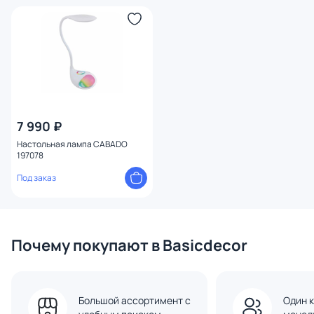
7 990 ₽
Настольная лампа CABADO
197078
Под заказ
Почему покупают в Basicdecor
Большой ассортимент с
Один к