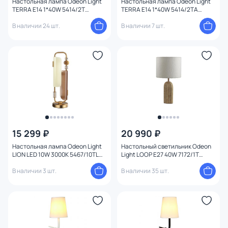
Настольная лампа Odeon Light
Настольная лампа Odeon Light
TERRA E14 1*40W 5414/2T
TERRA E14 1*40W 5414/2TA
MODERN
MODERN
В наличии 24 шт.
В наличии 7 шт.
15 299 ₽
20 990 ₽
Настольная лампа Odeon Light
Настольный светильник Odeon
LION LED 10W 3000K 5467/10TL
Light LOOP E27 40W 7172/1T
MODERN
MIDCENT
В наличии 3 шт.
В наличии 35 шт.